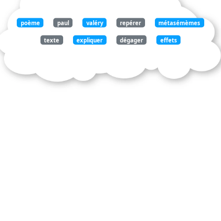
poème
paul
valéry
repérer
métasémèmes
texte
expliquer
dégager
effets