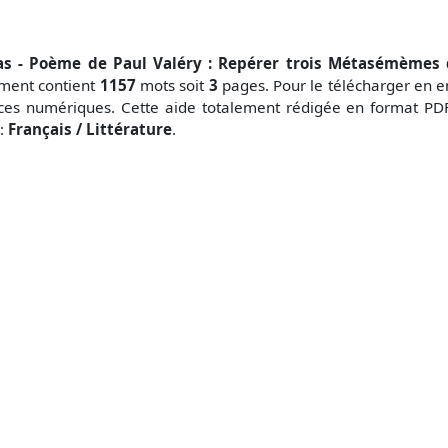
as - Poème de Paul Valéry : Repérer trois Métasémèmes d
ument contient
1157
mots soit
3
pages. Pour le télécharger en e
ces numériques. Cette aide totalement rédigée en format PDF
n:
Français / Littérature
.