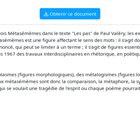
Obtenir ce document
rois Métasémèmes dans le texte "Les pas" de Paul Valéry, les ex
émèmes est une figure affectant le sens des mots : il s’agit d
ncé, qui peut se limiter à un terme ; il s’agit de figures essent
s 1967 des travaux interdisciplinaires en rhétorique, en poétiqu
smes (figures morphologiques), des métalogismes (figures logi
paux métasémèmes sont donc la comparaison, la métaphore, la
ui se voulait une tragédie de l'esprit ou chaque poème pourrait