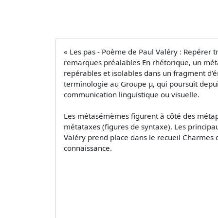
« Les pas - Poème de Paul Valéry : Repérer t
remarques préalables En rhétorique, un métas
repérables et isolables dans un fragment d’éno
terminologie au Groupe µ, qui poursuit depui
communication linguistique ou visuelle.
Les métasémèmes figurent à côté des métapla
métataxes (figures de syntaxe). Les princi
Valéry prend place dans le recueil Charmes q
connaissance.