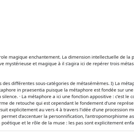
arole magique enchantement. La dimension intellectuelle de la
e mystérieuse et magique à il s’agira ici de repérer trois mét
és des différentes sous-catégories de métasémèmes. I) La métap
 métaphore in praesentia puisque la métaphore est fondée sur une
ilence. · La métaphore a ici une fonction appositive : c’est le c
orme de retouche qui est cependant le fondement d’une représent
suit explicitement au vers 4 à travers l’idée d’une procession mu
permet d’accentuer la personnification, l’antropomorphisme ass
n poétique et le rôle de la muse : les pas sont explicitement enfa