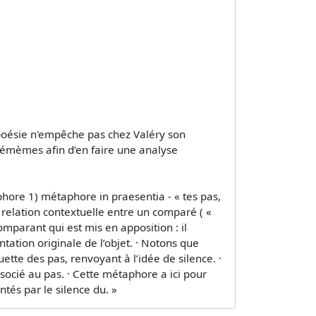
 poésie n'empêche pas chez Valéry son
asémèmes afin d’en faire une analyse
hore 1) métaphore in praesentia - « tes pas,
 relation contextuelle entre un comparé ( «
omparant qui est mis en apposition : il
ation originale de l’objet. · Notons que
ette des pas, renvoyant à l’idée de silence. ·
ocié au pas. · Cette métaphore a ici pour
ntés par le silence du. »