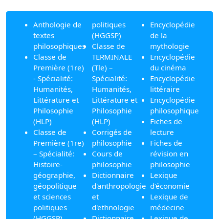
Anthologie de
politiques
Encyclopédie
textes
(HGGSP)
de la
philosophiques
Classe de
mythologie
Classe de
TERMINALE
Encyclopédie
Première (1re)
(Tle) –
du cinéma
- Spécialité:
Spécialité:
Encyclopédie
Humanités,
Humanités,
littéraire
Littérature et
Littérature et
Encyclopédie
Philosophie
Philosophie
philosophique
(HLP)
(HLP)
Fiches de
Classe de
Corrigés de
lecture
Première (1re)
philosophie
Fiches de
– Spécialité:
Cours de
révision en
Histoire-
philosophie
philosophie
géographie,
Dictionnaire
Lexique
géopolitique
d'anthropologie
d'économie
et sciences
et
Lexique de
politiques
d'ethnologie
médecine
(HGGSP)
Dictionnaire
Lexique de