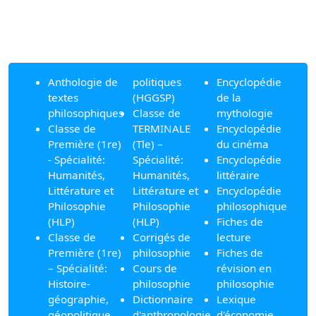
Anthologie de
politiques
Encyclopédie
textes
(HGGSP)
de la
philosophiques
Classe de
mythologie
Classe de
TERMINALE
Encyclopédie
Première (1re)
(Tle) –
du cinéma
- Spécialité:
Spécialité:
Encyclopédie
Humanités,
Humanités,
littéraire
Littérature et
Littérature et
Encyclopédie
Philosophie
Philosophie
philosophique
(HLP)
(HLP)
Fiches de
Classe de
Corrigés de
lecture
Première (1re)
philosophie
Fiches de
– Spécialité:
Cours de
révision en
Histoire-
philosophie
philosophie
géographie,
Dictionnaire
Lexique
géopolitique
d'anthropologie
d'économie