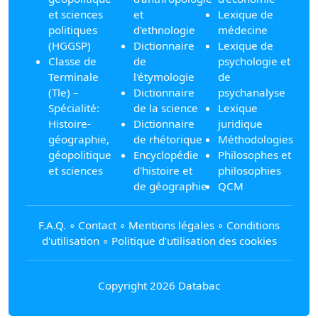
et sciences
et
Lexique de
politiques
d'ethnologie
médecine
(HGGSP)
Dictionnaire
Lexique de
Classe de
de
psychologie et
Terminale
l'étymologie
de
(Tle) –
Dictionnaire
psychanalyse
Spécialité:
de la science
Lexique
Histoire-
Dictionnaire
juridique
géographie,
de rhétorique
Méthodologies
géopolitique
Encyclopédie
Philosophes et
et sciences
d'histoire et
philosophies
de géographie
QCM
F.A.Q.
∘
Contact
∘
Mentions légales
∘
Conditions
d'utilisation
∘
Politique d’utilisation des cookies
Copyright 2026 Databac