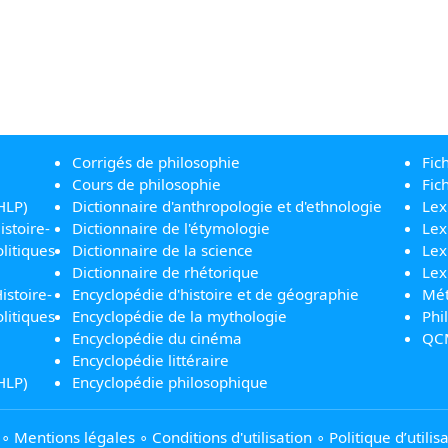
Corrigés de philosophie
Fic
Cours de philosophie
Fic
HLP)
Dictionnaire d'anthropologie et d'ethnologie
Lex
istoire-
Dictionnaire de l'étymologie
Lex
litiques
Dictionnaire de la science
Lex
Dictionnaire de rhétorique
Lex
istoire-
Encyclopédie d'histoire et de géographie
Mét
litiques
Encyclopédie de la mythologie
Phi
Encyclopédie du cinéma
QC
Encyclopédie littéraire
HLP)
Encyclopédie philosophique
∘
Mentions légales
∘
Conditions d'utilisation
∘
Politique d’utili