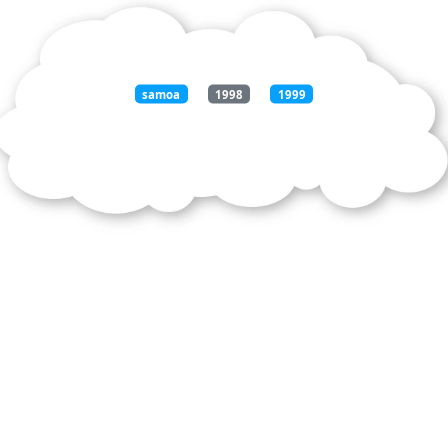
samoa
1998
1999