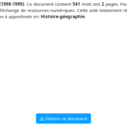
(1998-1999)
. Ce document contient
541
mots soit
2
pages. Pou
d’échange de ressources numériques. Cette aide totalement ré
çon à approfondir en:
Histoire-géographie
.
Obtenir ce document