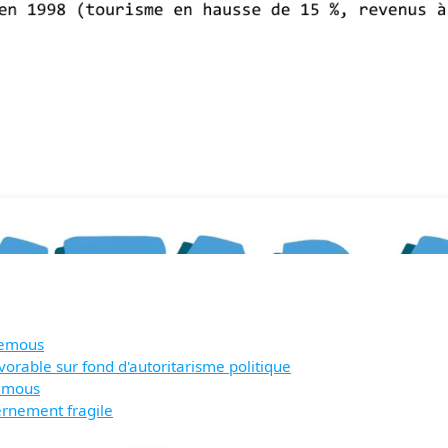
remous
orable sur fond d'autoritarisme politique
remous
rnement fragile