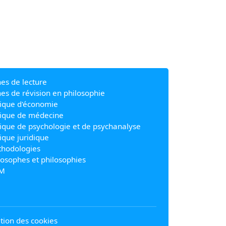
hes de lecture
hes de révision en philosophie
ique d'économie
ique de médecine
ique de psychologie et de psychanalyse
ique juridique
hodologies
losophes et philosophies
M
sation des cookies