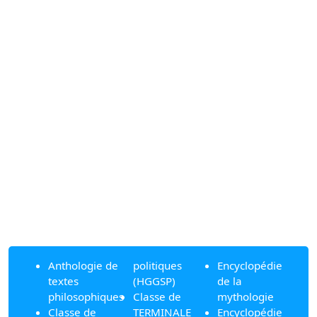
Anthologie de
politiques
Encyclopédie
textes
(HGGSP)
de la
philosophiques
Classe de
mythologie
Classe de
TERMINALE
Encyclopédie