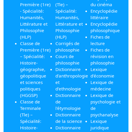
Première (1re)
(Tle) –
du cinéma
- Spécialité:
Spécialité:
Encyclopédie
Humanités,
Humanités,
littéraire
Littérature et
Littérature et
Encyclopédie
Philosophie
Philosophie
philosophique
(HLP)
(HLP)
Fiches de
Classe de
Corrigés de
lecture
Première (1re)
philosophie
Fiches de
– Spécialité:
Cours de
révision en
Histoire-
philosophie
philosophie
géographie,
Dictionnaire
Lexique
géopolitique
d'anthropologie
d'économie
et sciences
et
Lexique de
politiques
d'ethnologie
médecine
(HGGSP)
Dictionnaire
Lexique de
Classe de
de
psychologie et
Terminale
l'étymologie
de
(Tle) –
Dictionnaire
psychanalyse
Spécialité:
de la science
Lexique
Histoire-
Dictionnaire
juridique