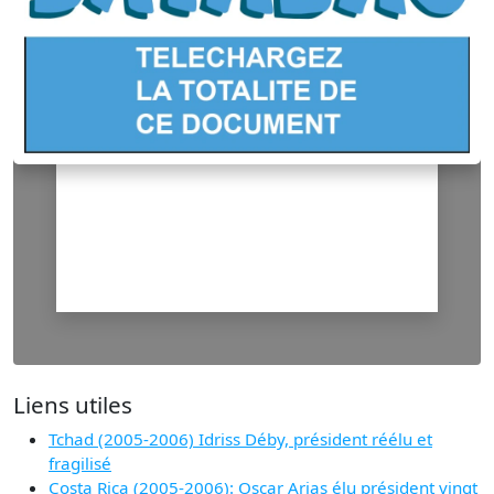
Liens utiles
Tchad (2005-2006) Idriss Déby, président réélu et
fragilisé
Costa Rica (2005-2006): Oscar Arias élu président vingt