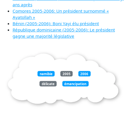
ans après
Comores 2005-2006: Un président surnommé «
Ayatollah »
Bénin (2005-2006): Boni Yayi élu président
République dominicaine (2005-2006): Le président
gagne une majorité législative
namibie
2005
2006
délicate
émancipation
président