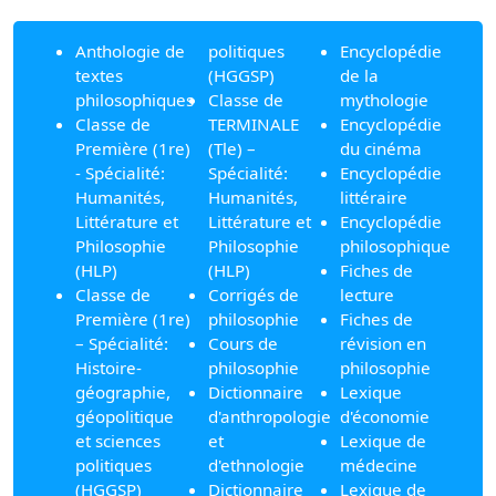
Anthologie de
politiques
Encyclopédie
textes
(HGGSP)
de la
philosophiques
Classe de
mythologie
Classe de
TERMINALE
Encyclopédie
Première (1re)
(Tle) –
du cinéma
- Spécialité:
Spécialité:
Encyclopédie
Humanités,
Humanités,
littéraire
Littérature et
Littérature et
Encyclopédie
Philosophie
Philosophie
philosophique
(HLP)
(HLP)
Fiches de
Classe de
Corrigés de
lecture
Première (1re)
philosophie
Fiches de
– Spécialité:
Cours de
révision en
Histoire-
philosophie
philosophie
géographie,
Dictionnaire
Lexique
géopolitique
d'anthropologie
d'économie
et sciences
et
Lexique de
politiques
d'ethnologie
médecine
(HGGSP)
Dictionnaire
Lexique de