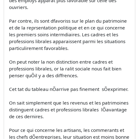
des employs apparat plus favorable sur celle des
ouvriers.
Par contre, ils sont dfavoriss sur le plan du patrimoine
et de la reprsentation politique et en ce qui concerne
les premiers soins intermdiaires. Les cadres et les
professions librales apparaissent parmi les situations
particulirement favorables.
On peut noter la non distinction entre cadres et
professions librales, or la ralit sociale nous fait bien
penser quÕil y a des diffrences.
Cet tat du tableau nÕarrive pas finement  sÕexprimer.
On sait simplement que les revenus et les patrimoines
distinguent cadres et professions librales  lÕavantage
de ces dernires.
Pour ce qui concerne les artisans, les commerants et
les chefs dÕentreprises, leur situation est moins bonne