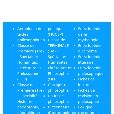
Anthologie de
politiques
Encyclopédie
textes
(HGGSP)
de la
philosophiques
Classe de
mythologie
Classe de
TERMINALE
Encyclopédie
Première (1re)
(Tle) –
du cinéma
- Spécialité:
Spécialité:
Encyclopédie
Humanités,
Humanités,
littéraire
Littérature et
Littérature et
Encyclopédie
Philosophie
Philosophie
philosophique
(HLP)
(HLP)
Fiches de
Classe de
Corrigés de
lecture
Première (1re)
philosophie
Fiches de
– Spécialité:
Cours de
révision en
Histoire-
philosophie
philosophie
géographie,
Dictionnaire
Lexique
géopolitique
d'anthropologie
d'économie