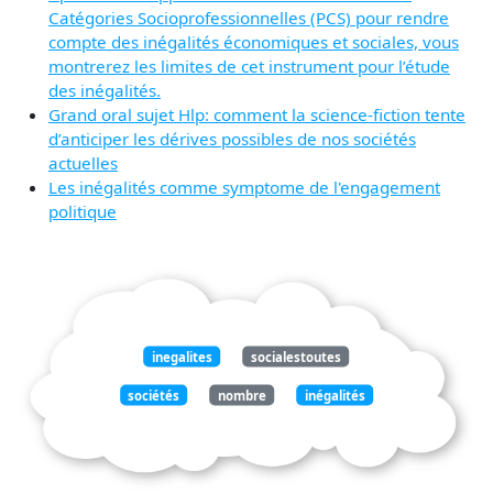
Catégories Socioprofessionnelles (PCS) pour rendre
compte des inégalités économiques et sociales, vous
montrerez les limites de cet instrument pour l’étude
des inégalités.
Grand oral sujet Hlp: comment la science-fiction tente
d’anticiper les dérives possibles de nos sociétés
actuelles
Les inégalités comme symptome de l'engagement
politique
inegalites
socialestoutes
sociétés
nombre
inégalités
disparités
accentuées