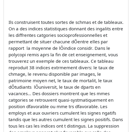
Ils construisent toutes sortes de schmas et de tableaux.
On a des indices statistiques donnant des ingalits entre
les diffrentes catgories socioprofessionnelles et
permettant de situer chacune dÕentre elles par
rapport  la moyenne de lÕindice considr. Dans le
polycopi remis aprs la fin de cet enseignement, vous
trouverez un exemple de ces tableaux. Ce tableau
reproduit 38 indices extrmement divers: le taux de
chmage, le revenu disponible par images, le
patrimoine moyen net, le taux de mortalit, le taux
dÕtudiants  lÕuniversit, le taux de dparts en
vacances... Des dossiers montrent que les mmes
catgories se retrouvent quasi-systmatiquement en
position dfavorable ou mme trs dfavorable. Les
employs et aux ouvriers cumulent les signes ngatifs
tandis que les autres cumulent les signes positifs. Dans
tous les cas les indices ont t distingus. La suppression