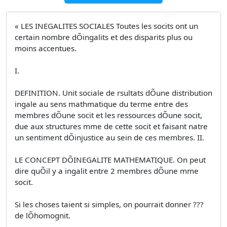
« LES INEGALITES SOCIALES Toutes les socits ont un
certain nombre dÕingalits et des disparits plus ou
moins accentues.
I.
DEFINITION. Unit sociale de rsultats dÕune distribution
ingale au sens mathmatique du terme entre des
membres dÕune socit et les ressources dÕune socit,
due aux structures mme de cette socit et faisant natre
un sentiment dÕinjustice au sein de ces membres. II.
LE CONCEPT DÕINEGALITE MATHEMATIQUE. On peut
dire quÕil y a ingalit entre 2 membres dÕune mme
socit.
Si les choses taient si simples, on pourrait donner ???
de lÕhomognit.