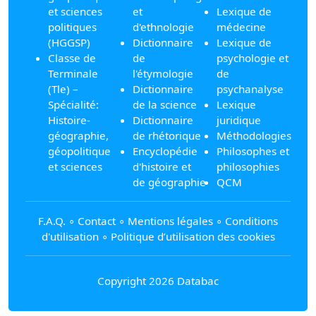
et sciences
et
Lexique de
politiques
d'ethnologie
médecine
(HGGSP)
Dictionnaire
Lexique de
Classe de
de
psychologie et
Terminale
l'étymologie
de
(Tle) –
Dictionnaire
psychanalyse
Spécialité:
de la science
Lexique
Histoire-
Dictionnaire
juridique
géographie,
de rhétorique
Méthodologies
géopolitique
Encyclopédie
Philosophes et
et sciences
d'histoire et
philosophies
de géographie
QCM
F.A.Q.
∘
Contact
∘
Mentions légales
∘
Conditions
d'utilisation
∘
Politique d’utilisation des cookies
Copyright 2026 Databac