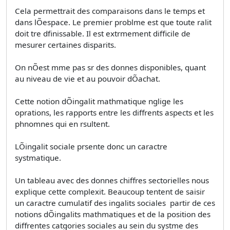
Cela permettrait des comparaisons dans le temps et
dans lÕespace. Le premier problme est que toute ralit
doit tre dfinissable. Il est extrmement difficile de
mesurer certaines disparits.
On nÕest mme pas sr des donnes disponibles, quant
au niveau de vie et au pouvoir dÕachat.
Cette notion dÕingalit mathmatique nglige les
oprations, les rapports entre les diffrents aspects et les
phnomnes qui en rsultent.
LÕingalit sociale prsente donc un caractre
systmatique.
Un tableau avec des donnes chiffres sectorielles nous
explique cette complexit. Beaucoup tentent de saisir
un caractre cumulatif des ingalits sociales  partir de ces
notions dÕingalits mathmatiques et de la position des
diffrentes catgories sociales au sein du systme des