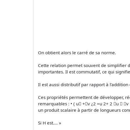
On obtient alors le carré de sa norme.
Cette relation permet souvent de simplifier 
importantes. Il est commutatif, ce qui signifi
Il est aussi distributif par rapport à l’additio
Ces propriétés permettent de développer, réd
remarquables : • ( u⃗ +⃗v ¿2 =u 2+ 2 ⃗u ⋅ ⃗v 
un produit scalaire à partir de longueurs co
Si H est.... »