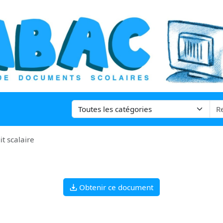
it scalaire
Obtenir ce document