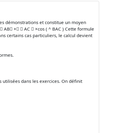
uses démonstrations et constitue un moyen
 ⃗ AB∥ ×∥ ⃗ AC ∥ ×cos ⁡( ^ BAC ) Cette formule
s certains cas particuliers, le calcul devient
normes.
 utilisées dans les exercices. On définit