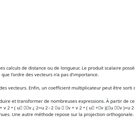
des calculs de distance ou de longueur. Le produit scalaire poss
e que l’ordre des vecteurs n’a pas d’importance.
n des vecteurs. Enfin, un coefficient multiplicateur peut être sorti
uire et transformer de nombreuses expressions. À partir de ces 
+ v 2 • ( u⃗ −⃗v ¿ 2=u 2−2 ⃗u ⋅ ⃗v + v 2 • ( u⃗ +⃗v )(⃗u −⃗v )=u 
nnues. Une autre méthode repose sur la projection orthogonale.