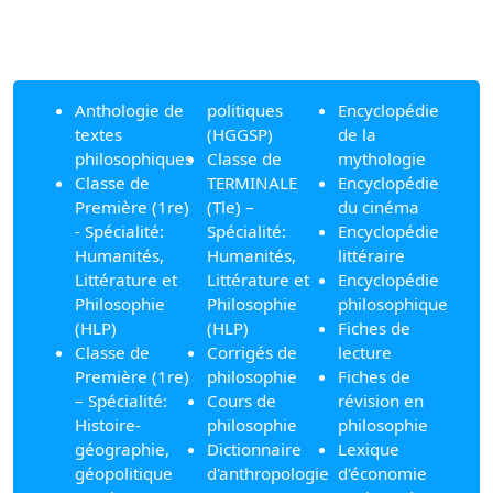
Anthologie de
politiques
Encyclopédie
textes
(HGGSP)
de la
philosophiques
Classe de
mythologie
Classe de
TERMINALE
Encyclopédie
Première (1re)
(Tle) –
du cinéma
- Spécialité:
Spécialité:
Encyclopédie
Humanités,
Humanités,
littéraire
Littérature et
Littérature et
Encyclopédie
Philosophie
Philosophie
philosophique
(HLP)
(HLP)
Fiches de
Classe de
Corrigés de
lecture
Première (1re)
philosophie
Fiches de
– Spécialité:
Cours de
révision en
Histoire-
philosophie
philosophie
géographie,
Dictionnaire
Lexique
géopolitique
d'anthropologie
d'économie