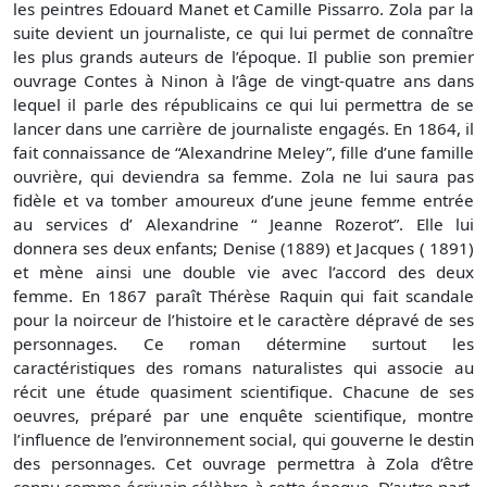
les peintres Edouard Manet et Camille Pissarro. Zola par la
suite devient un journaliste, ce qui lui permet de connaître
les plus grands auteurs de l’époque. Il publie son premier
ouvrage Contes à Ninon à l’âge de vingt-quatre ans dans
lequel il parle des républicains ce qui lui permettra de se
lancer dans une carrière de journaliste engagés. En 1864, il
fait connaissance de “Alexandrine Meley”, fille d’une famille
ouvrière, qui deviendra sa femme. Zola ne lui saura pas
fidèle et va tomber amoureux d’une jeune femme entrée
au services d’ Alexandrine “ Jeanne Rozerot”. Elle lui
donnera ses deux enfants; Denise (1889) et Jacques ( 1891)
et mène ainsi une double vie avec l’accord des deux
femme. En 1867 paraît Thérèse Raquin qui fait scandale
pour la noirceur de l’histoire et le caractère dépravé de ses
personnages. Ce roman détermine surtout les
caractéristiques des romans naturalistes qui associe au
récit une étude quasiment scientifique. Chacune de ses
oeuvres, préparé par une enquête scientifique, montre
l’influence de l’environnement social, qui gouverne le destin
des personnages. Cet ouvrage permettra à Zola d’être
connu comme écrivain célèbre à cette époque. D’autre part,