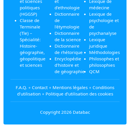
et sciences
et
Lexique de
politiques
d'ethnologie
médecine
(HGGSP)
Dictionnaire
Lexique de
Classe de
de
psychologie et
Terminale
l'étymologie
de
(Tle) –
Dictionnaire
psychanalyse
Spécialité:
de la science
Lexique
Histoire-
Dictionnaire
juridique
géographie,
de rhétorique
Méthodologies
géopolitique
Encyclopédie
Philosophes et
et sciences
d'histoire et
philosophies
de géographie
QCM
F.A.Q.
∘
Contact
∘
Mentions légales
∘
Conditions
d'utilisation
∘
Politique d’utilisation des cookies
Copyright 2026 Databac