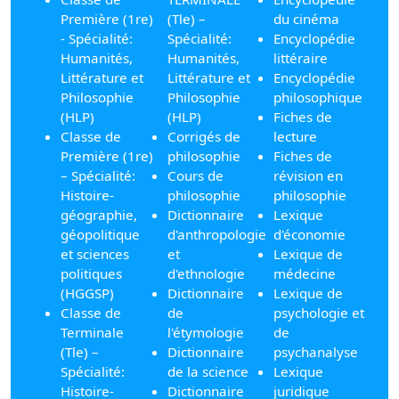
Première (1re)
(Tle) –
du cinéma
- Spécialité:
Spécialité:
Encyclopédie
Humanités,
Humanités,
littéraire
Littérature et
Littérature et
Encyclopédie
Philosophie
Philosophie
philosophique
(HLP)
(HLP)
Fiches de
Classe de
Corrigés de
lecture
Première (1re)
philosophie
Fiches de
– Spécialité:
Cours de
révision en
Histoire-
philosophie
philosophie
géographie,
Dictionnaire
Lexique
géopolitique
d'anthropologie
d'économie
et sciences
et
Lexique de
politiques
d'ethnologie
médecine
(HGGSP)
Dictionnaire
Lexique de
Classe de
de
psychologie et
Terminale
l'étymologie
de
(Tle) –
Dictionnaire
psychanalyse
Spécialité:
de la science
Lexique
Histoire-
Dictionnaire
juridique