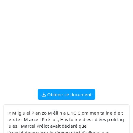
Obtenir ce document
« M ig u el P an zo M éli n a L 1C C om men ta ir e d e t
e x te : M arce l P ré lo t, H is to ir e d es i d ées p oli t iq
u es . Marcel Prélot avait déclaré que
“constitutionnaliser le régime n’est d’ailleurs pas