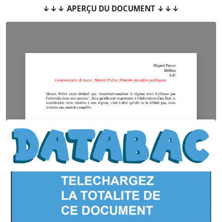
↓↓↓ APERÇU DU DOCUMENT ↓↓↓