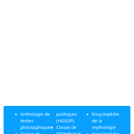
Anthologie de
politiques
Encyclopédie
textes
(HGGSP)
de la
philosophiques
Classe de
mythologie
Classe de
TERMINALE
Encyclopédie