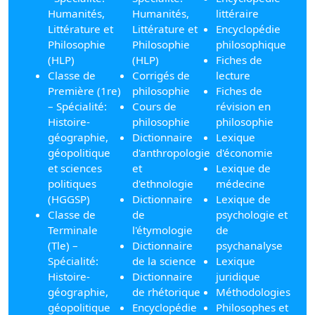
Humanités,
Humanités,
littéraire
Littérature et
Littérature et
Encyclopédie
Philosophie
Philosophie
philosophique
(HLP)
(HLP)
Fiches de
Classe de
Corrigés de
lecture
Première (1re)
philosophie
Fiches de
– Spécialité:
Cours de
révision en
Histoire-
philosophie
philosophie
géographie,
Dictionnaire
Lexique
géopolitique
d'anthropologie
d'économie
et sciences
et
Lexique de
politiques
d'ethnologie
médecine
(HGGSP)
Dictionnaire
Lexique de
Classe de
de
psychologie et
Terminale
l'étymologie
de
(Tle) –
Dictionnaire
psychanalyse
Spécialité:
de la science
Lexique
Histoire-
Dictionnaire
juridique
géographie,
de rhétorique
Méthodologies
géopolitique
Encyclopédie
Philosophes et