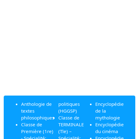
Anthologie de
politiques
Encyclopédie
textes
(HGGSP)
de la
philosophiques
Classe de
mythologie
Classe de
TERMINALE
Encyclopédie
Première (1re)
(Tle) –
du cinéma
- Spécialité:
Spécialité:
Encyclopédie