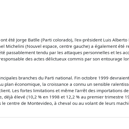
 ont été Jorge Batlle (Parti colorado), l'ex-président Luis Alberto
afael Michelini (Nouvel espace, centre gauche) a également été
té passablement tendu par les attaques personnelles et les acc
r responsable des actes délictueux commis par son entourage lo
ncipales branches du Parti national. Fin octobre 1999 devraient s
 Au plan économique, la croissance a connu un sensible ralentisse
client. Les fortes limitations et même l'arrêt des importations d
déjà élevé (10,2 % en 1998 et 12,2 % au premier trimestre 199
 le centre de Montevideo, à cheval ou au volant de leurs machi