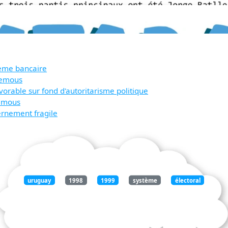
tème bancaire
remous
orable sur fond d'autoritarisme politique
remous
rnement fragile
uruguay
1998
1999
système
électoral