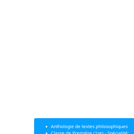
Anthologie de textes philosophiques
Classe de Première (1re) - Spécialité: