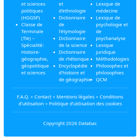
et sciences
et
Lexique de
politiques
d'ethnologie
médecine
(HGGSP)
Dictionnaire
Lexique de
Classe de
de
psychologie et
Terminale
l'étymologie
de
(Tle) –
Dictionnaire
psychanalyse
Spécialité:
de la science
Lexique
Histoire-
Dictionnaire
juridique
géographie,
de rhétorique
Méthodologies
géopolitique
Encyclopédie
Philosophes et
et sciences
d'histoire et
philosophies
de géographie
QCM
F.A.Q.
∘
Contact
∘
Mentions légales
∘
Conditions
d'utilisation
∘
Politique d’utilisation des cookies
Copyright 2026 Databac