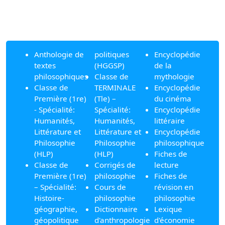
Anthologie de
politiques
Encyclopédie
textes
(HGGSP)
de la
philosophiques
Classe de
mythologie
Classe de
TERMINALE
Encyclopédie
Première (1re)
(Tle) –
du cinéma
- Spécialité:
Spécialité:
Encyclopédie
Humanités,
Humanités,
littéraire
Littérature et
Littérature et
Encyclopédie
Philosophie
Philosophie
philosophique
(HLP)
(HLP)
Fiches de
Classe de
Corrigés de
lecture
Première (1re)
philosophie
Fiches de
– Spécialité:
Cours de
révision en
Histoire-
philosophie
philosophie
géographie,
Dictionnaire
Lexique
géopolitique
d'anthropologie
d'économie