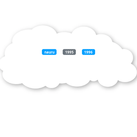
nauru
1995
1996