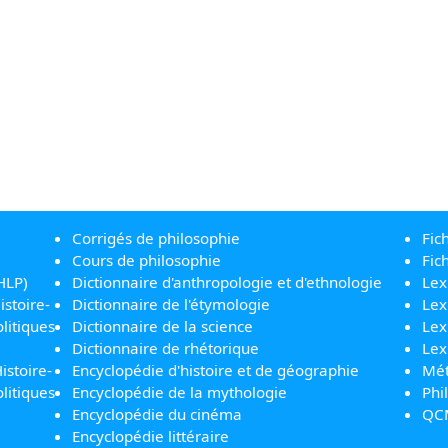
Corrigés de philosophie
Fic
Cours de philosophie
Fic
HLP)
Dictionnaire d'anthropologie et d'ethnologie
Lex
istoire-
Dictionnaire de l'étymologie
Lex
litiques
Dictionnaire de la science
Lex
Dictionnaire de rhétorique
Lex
istoire-
Encyclopédie d'histoire et de géographie
Mét
litiques
Encyclopédie de la mythologie
Phi
Encyclopédie du cinéma
QC
Encyclopédie littéraire