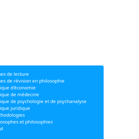
hes de lecture
hes de révision en philosophie
ique d'économie
ique de médecine
ique de psychologie et de psychanalyse
ique juridique
hodologies
losophes et philosophies
M