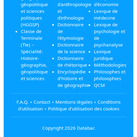
géopolitique
d'anthropologie
d'économie
et sciences
et
Lexique de
politiques
d'ethnologie
médecine
(HGGSP)
Dictionnaire
Lexique de
Classe de
de
psychologie et
Terminale
l'étymologie
de
(Tle) –
Dictionnaire
psychanalyse
Spécialité:
de la science
Lexique
Histoire-
Dictionnaire
juridique
géographie,
de rhétorique
Méthodologies
géopolitique
Encyclopédie
Philosophes et
et sciences
d'histoire et
philosophies
de géographie
QCM
F.A.Q.
∘
Contact
∘
Mentions légales
∘
Conditions
d'utilisation
∘
Politique d’utilisation des cookies
Copyright 2026 Databac