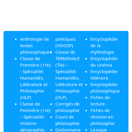
Anthologie de
politiques
Encyclopédie
textes
(HGGSP)
de la
philosophiques
Classe de
mythologie
Classe de
TERMINALE
Encyclopédie
Première (1re)
(Tle) –
du cinéma
- Spécialité:
Spécialité:
Encyclopédie
Humanités,
Humanités,
littéraire
Littérature et
Littérature et
Encyclopédie
Philosophie
Philosophie
philosophique
(HLP)
(HLP)
Fiches de
Classe de
Corrigés de
lecture
Première (1re)
philosophie
Fiches de
– Spécialité:
Cours de
révision en
Histoire-
philosophie
philosophie
géographie,
Dictionnaire
Lexique