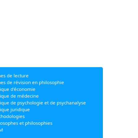
hes de lecture
hes de révision en philosophie
ique d'économie
ique de médecine
ique de psychologie et de psychanalyse
ique juridique
hodologies
losophes et philosophies
M