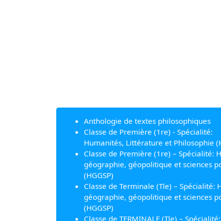
Anthologie de textes philosophiques
Classe de Première (1re) - Spécialité:
Humanités, Littérature et Philosophie (
Classe de Première (1re) – Spécialité: H
géographie, géopolitique et sciences po
(HGGSP)
Classe de Terminale (Tle) – Spécialité: H
géographie, géopolitique et sciences po
(HGGSP)
Classe de TERMINALE (Tle) – Spécialité: