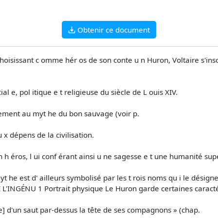
Obtenir ce document
isissant c omme hér os de son conte u n Huron, Voltaire s'inscrit
al e, pol itique e t religieuse du siècle de L ouis XIV.
tement au myt he du bon sauvage (voir p.
u x dépens de la civilisation.
on h éros, l ui conf érant ainsi u ne sagesse e t une humanité sup
 he est d' ailleurs symbolisé par les t rois noms qu i le désigne
'INGÉNU 1 Portrait physique Le Huron garde certaines caracté
ance] d'un saut par-dessus la tête de ses compagnons » (chap.