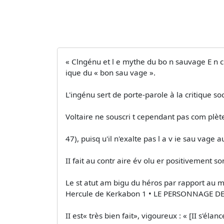
« Clngénu et l e mythe du bo n sauvage E n cho
ique du « bon sau­ vage ».
L'ingénu sert de porte-parole à la critique soci
Voltaire ne souscri t cependant pas com plè
47), puisq u'il n'exalte pas l a v ie sau vage a
II fait au contr aire év olu er positivement s
Le st atut am bigu du héros par rapport au myt
Hercule de Kerkabon 1 • LE PERSONNAGE DE L
II est« très bien fait», vigoureux : « [II s'él