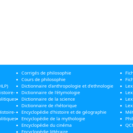
Corrigés de philosophie
Fic
Cours de philosophie
Fic
HLP)
Dictionnaire d'anthropologie et d'ethnologie
Lex
istoire-
Dictionnaire de l'étymologie
Lex
litiques
Dictionnaire de la science
Lex
Dictionnaire de rhétorique
Lex
istoire-
Encyclopédie d'histoire et de géographie
Mét
litiques
Encyclopédie de la mythologie
Phi
Encyclopédie du cinéma
QC
Encyclopédie littéraire