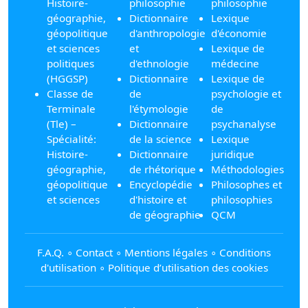
Histoire-
philosophie
philosophie
géographie,
Dictionnaire
Lexique
géopolitique
d'anthropologie
d'économie
et sciences
et
Lexique de
politiques
d'ethnologie
médecine
(HGGSP)
Dictionnaire
Lexique de
Classe de
de
psychologie et
Terminale
l'étymologie
de
(Tle) –
Dictionnaire
psychanalyse
Spécialité:
de la science
Lexique
Histoire-
Dictionnaire
juridique
géographie,
de rhétorique
Méthodologies
géopolitique
Encyclopédie
Philosophes et
et sciences
d'histoire et
philosophies
de géographie
QCM
F.A.Q.
∘
Contact
∘
Mentions légales
∘
Conditions
d'utilisation
∘
Politique d’utilisation des cookies