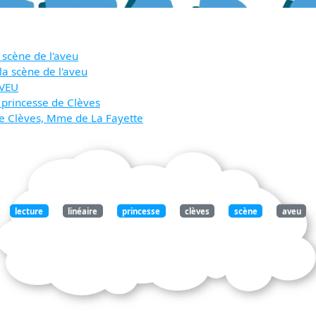
a scène de l'aveu
 la scène de l'aveu
AVEU
 princesse de Clèves
 de Clèves, Mme de La Fayette
lecture
linéaire
princesse
clèves
scène
aveu