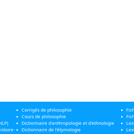
Corrigés de philosophie
Fic
Cours de philosophie
Fic
HLP)
Dictionnaire d'anthropologie et d'ethnologie
Lex
istoire-
Dictionnaire de l'étymologie
Lex