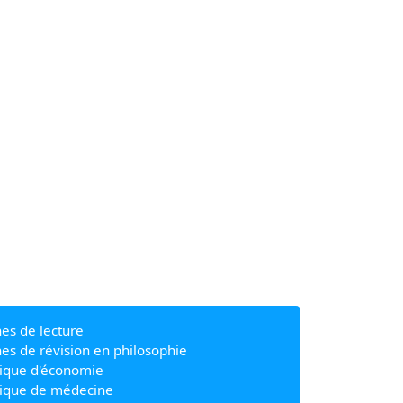
hes de lecture
hes de révision en philosophie
ique d'économie
ique de médecine