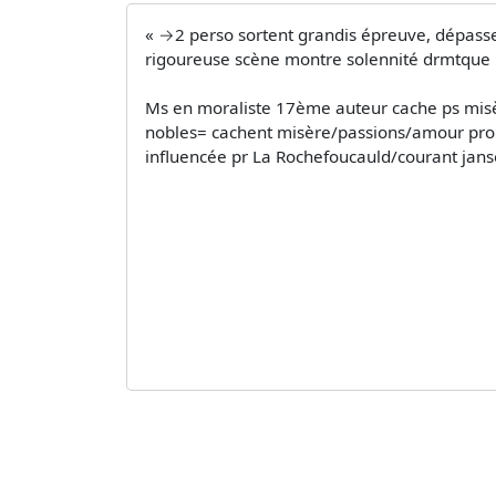
« →2 perso sortent grandis épreuve, dépassent
rigoureuse scène montre solennité drmtque
Ms en moraliste 17ème auteur cache ps misèr
nobles= cachent misère/passions/amour propr
influencée pr La Rochefoucauld/courant jansé