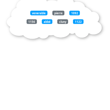
venerable
pierre
1092
1156
abbé
cluny
1122
travaille
abbatiat
restaurer
grandes
traditions
clunisiennes