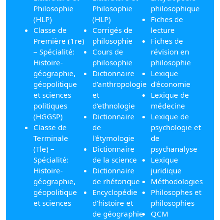
Philosophie
Philosophie
philosophique
(HLP)
(HLP)
Fiches de
Classe de
Corrigés de
lecture
Première (1re)
philosophie
Fiches de
– Spécialité:
Cours de
révision en
Histoire-
philosophie
philosophie
géographie,
Dictionnaire
Lexique
géopolitique
d'anthropologie
d'économie
et sciences
et
Lexique de
politiques
d'ethnologie
médecine
(HGGSP)
Dictionnaire
Lexique de
Classe de
de
psychologie et
Terminale
l'étymologie
de
(Tle) –
Dictionnaire
psychanalyse
Spécialité:
de la science
Lexique
Histoire-
Dictionnaire
juridique
géographie,
de rhétorique
Méthodologies
géopolitique
Encyclopédie
Philosophes et
et sciences
d'histoire et
philosophies
de géographie
QCM