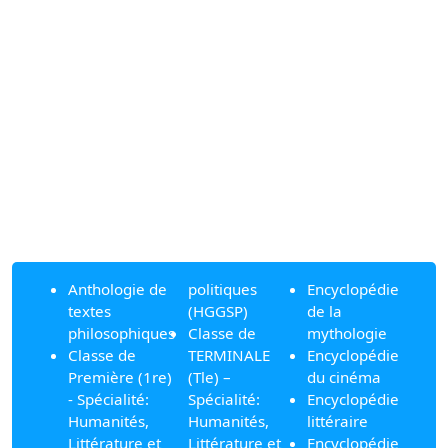
Anthologie de
politiques
Encyclopédie
textes
(HGGSP)
de la
philosophiques
Classe de
mythologie
Classe de
TERMINALE
Encyclopédie
Première (1re)
(Tle) –
du cinéma
- Spécialité:
Spécialité:
Encyclopédie
Humanités,
Humanités,
littéraire
Littérature et
Littérature et
Encyclopédie