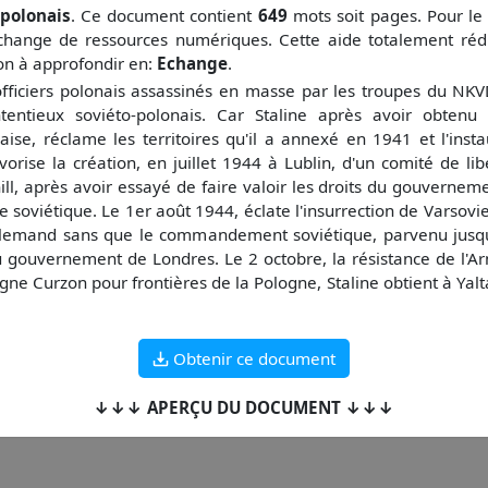
 polonais
. Ce document contient
649
mots soit
pages. Pour le
change de ressources numériques. Cette aide totalement réd
çon à approfondir en:
Echange
.
ficiers polonais assassinés en masse par les troupes du NKVD 
entieux soviéto-polonais. Car Staline après avoir obtenu
aise, réclame les territoires qu'il a annexé en 1941 et l'in
favorise la création, en juillet 1944 à Lublin, d'un comité de l
ill, après avoir essayé de faire valoir les droits du gouvernem
 soviétique. Le 1er août 1944, éclate l'insurrection de Varsovi
allemand sans que le commandement soviétique, parvenu jusqu'à
 gouvernement de Londres. Le 2 octobre, la résistance de l'Ar
gne Curzon pour frontières de la Pologne, Staline obtient à Yalt
Obtenir ce document
↓↓↓ APERÇU DU DOCUMENT ↓↓↓