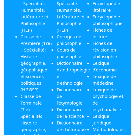
- Spécialité:
Spécialité:
Encyclopédie
Humanités,
Humanités,
littéraire
Littérature et
Littérature et
Encyclopédie
Philosophie
Philosophie
philosophique
(HLP)
(HLP)
Fiches de
Classe de
Corrigés de
lecture
Première (1re)
philosophie
Fiches de
– Spécialité:
Cours de
révision en
Histoire-
philosophie
philosophie
géographie,
Dictionnaire
Lexique
géopolitique
d'anthropologie
d'économie
et sciences
et
Lexique de
politiques
d'ethnologie
médecine
(HGGSP)
Dictionnaire
Lexique de
Classe de
de
psychologie et
Terminale
l'étymologie
de
(Tle) –
Dictionnaire
psychanalyse
Spécialité:
de la science
Lexique
Histoire-
Dictionnaire
juridique
géographie,
de rhétorique
Méthodologies