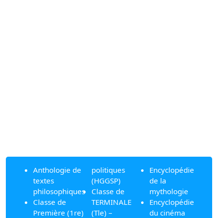
Anthologie de
politiques
Encyclopédie
textes
(HGGSP)
de la
philosophiques
Classe de
mythologie
Classe de
TERMINALE
Encyclopédie
Première (1re)
(Tle) –
du cinéma