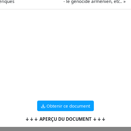
es - le génocide arménien, etc.. »
Obtenir ce document
↓↓↓ APERÇU DU DOCUMENT ↓↓↓