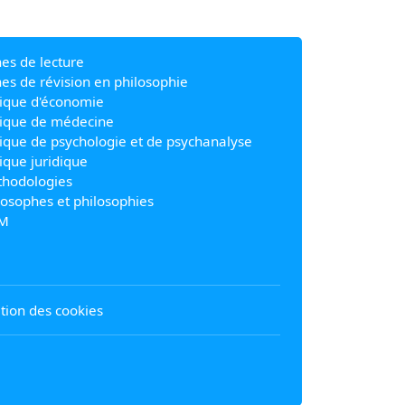
hes de lecture
hes de révision en philosophie
ique d'économie
ique de médecine
ique de psychologie et de psychanalyse
ique juridique
hodologies
losophes et philosophies
M
sation des cookies