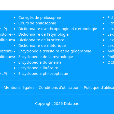
Corrigés de philosophie
Fic
Cours de philosophie
Fic
HLP)
Dictionnaire d'anthropologie et d'ethnologie
Lex
istoire-
Dictionnaire de l'étymologie
Lex
litiques
Dictionnaire de la science
Lex
Dictionnaire de rhétorique
Lex
istoire-
Encyclopédie d'histoire et de géographie
Mét
litiques
Encyclopédie de la mythologie
Phi
Encyclopédie du cinéma
QC
Encyclopédie littéraire
HLP)
Encyclopédie philosophique
∘
Mentions légales
∘
Conditions d'utilisation
∘
Politique d’utili
Copyright 2026 Databac