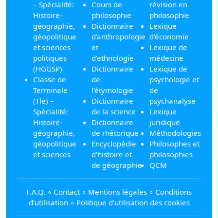
– Spécialité:
Cours de
révision en
Histoire-
philosophie
philosophie
géographie,
Dictionnaire
Lexique
géopolitique
d'anthropologie
d'économie
et sciences
et
Lexique de
politiques
d'ethnologie
médecine
(HGGSP)
Dictionnaire
Lexique de
Classe de
de
psychologie et
Terminale
l'étymologie
de
(Tle) –
Dictionnaire
psychanalyse
Spécialité:
de la science
Lexique
Histoire-
Dictionnaire
juridique
géographie,
de rhétorique
Méthodologies
géopolitique
Encyclopédie
Philosophes et
et sciences
d'histoire et
philosophies
de géographie
QCM
F.A.Q.
∘
Contact
∘
Mentions légales
∘
Conditions
d'utilisation
∘
Politique d’utilisation des cookies