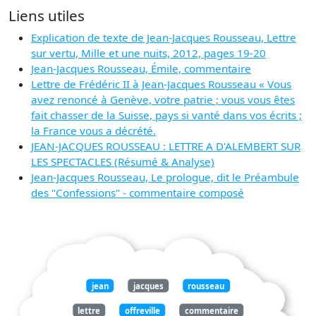
Liens utiles
Explication de texte de Jean-Jacques Rousseau, Lettre
sur vertu, Mille et une nuits, 2012, pages 19-20
Jean-Jacques Rousseau, Émile, commentaire
Lettre de Frédéric II à Jean-Jacques Rousseau « Vous
avez renoncé à Genève, votre patrie ; vous vous êtes
fait chasser de la Suisse, pays si vanté dans vos écrits ;
la France vous a décrété.
JEAN-JACQUES ROUSSEAU : LETTRE A D'ALEMBERT SUR
LES SPECTACLES (Résumé & Analyse)
Jean-Jacques Rousseau, Le prologue, dit le Préambule
des "Confessions" - commentaire composé
jean
jacques
rousseau
lettre
offreville
commentaire