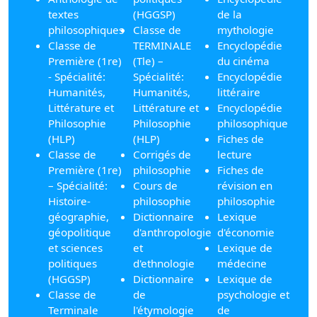
textes
(HGGSP)
de la
philosophiques
Classe de
mythologie
Classe de
TERMINALE
Encyclopédie
Première (1re)
(Tle) –
du cinéma
- Spécialité:
Spécialité:
Encyclopédie
Humanités,
Humanités,
littéraire
Littérature et
Littérature et
Encyclopédie
Philosophie
Philosophie
philosophique
(HLP)
(HLP)
Fiches de
Classe de
Corrigés de
lecture
Première (1re)
philosophie
Fiches de
– Spécialité:
Cours de
révision en
Histoire-
philosophie
philosophie
géographie,
Dictionnaire
Lexique
géopolitique
d'anthropologie
d'économie
et sciences
et
Lexique de
politiques
d'ethnologie
médecine
(HGGSP)
Dictionnaire
Lexique de
Classe de
de
psychologie et
Terminale
l'étymologie
de