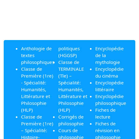
Anthologie de
politiques
Encyclopédie
textes
(HGGSP)
de la
philosophiques
Classe de
mythologie
Classe de
TERMINALE
Encyclopédie
Première (1re)
(Tle) –
du cinéma
- Spécialité:
Spécialité:
Encyclopédie
Humanités,
Humanités,
littéraire
Littérature et
Littérature et
Encyclopédie
Philosophie
Philosophie
philosophique
(HLP)
(HLP)
Fiches de
Classe de
Corrigés de
lecture
Première (1re)
philosophie
Fiches de
– Spécialité:
Cours de
révision en
Histoire-
philosophie
philosophie