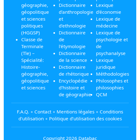
géographie,
Dictionnaire
Lexique
géopolitique
d'anthropologie
d'économie
et sciences
et
Lexique de
politiques
d'ethnologie
médecine
(HGGSP)
Dictionnaire
Lexique de
Classe de
de
psychologie et
Terminale
l'étymologie
de
(Tle) –
Dictionnaire
psychanalyse
Spécialité:
de la science
Lexique
Histoire-
Dictionnaire
juridique
géographie,
de rhétorique
Méthodologies
géopolitique
Encyclopédie
Philosophes et
et sciences
d'histoire et
philosophies
de géographie
QCM
F.A.Q.
∘
Contact
∘
Mentions légales
∘
Conditions
d'utilisation
∘
Politique d’utilisation des cookies
Copyright 2026 Databac