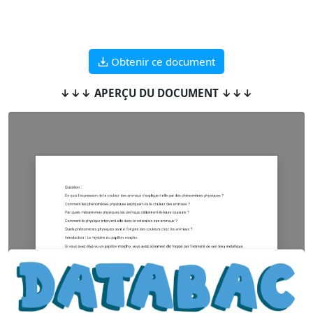
Obtenir ce document
↓↓↓ APERÇU DU DOCUMENT ↓↓↓