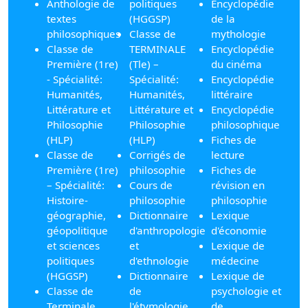
Anthologie de
politiques
Encyclopédie
textes
(HGGSP)
de la
philosophiques
Classe de
mythologie
Classe de
TERMINALE
Encyclopédie
Première (1re)
(Tle) –
du cinéma
- Spécialité:
Spécialité:
Encyclopédie
Humanités,
Humanités,
littéraire
Littérature et
Littérature et
Encyclopédie
Philosophie
Philosophie
philosophique
(HLP)
(HLP)
Fiches de
Classe de
Corrigés de
lecture
Première (1re)
philosophie
Fiches de
– Spécialité:
Cours de
révision en
Histoire-
philosophie
philosophie
géographie,
Dictionnaire
Lexique
géopolitique
d'anthropologie
d'économie
et sciences
et
Lexique de
politiques
d'ethnologie
médecine
(HGGSP)
Dictionnaire
Lexique de
Classe de
de
psychologie et
Terminale
l'étymologie
de