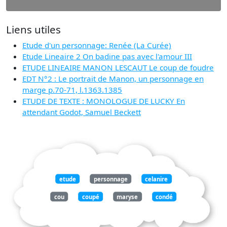
Liens utiles
Etude d'un personnage: Renée (La Curée)
Etude Lineaire 2 On badine pas avec l'amour III
ETUDE LINEAIRE MANON LESCAUT Le coup de foudre
EDT N°2 : Le portrait de Manon, un personnage en
marge p.70-71, l.1363.1385
ETUDE DE TEXTE : MONOLOGUE DE LUCKY En
attendant Godot, Samuel Beckett
etude
personnage
celanire
cou
coupé
maryse
condé