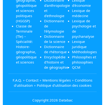
géographie,
Dictionnaire
Lexique
géopolitique
d'anthropologie
d'économie
et sciences
et
Lexique de
politiques
d'ethnologie
médecine
(HGGSP)
Dictionnaire
Lexique de
Classe de
de
psychologie et
Terminale
l'étymologie
de
(Tle) –
Dictionnaire
psychanalyse
Spécialité:
de la science
Lexique
Histoire-
Dictionnaire
juridique
géographie,
de rhétorique
Méthodologies
géopolitique
Encyclopédie
Philosophes et
et sciences
d'histoire et
philosophies
de géographie
QCM
F.A.Q.
∘
Contact
∘
Mentions légales
∘
Conditions
d'utilisation
∘
Politique d’utilisation des cookies
Copyright 2026 Databac