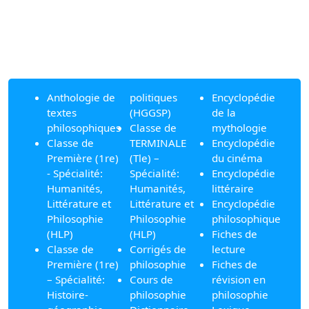
Anthologie de
politiques
Encyclopédie
textes
(HGGSP)
de la
philosophiques
Classe de
mythologie
Classe de
TERMINALE
Encyclopédie
Première (1re)
(Tle) –
du cinéma
- Spécialité:
Spécialité:
Encyclopédie
Humanités,
Humanités,
littéraire
Littérature et
Littérature et
Encyclopédie
Philosophie
Philosophie
philosophique
(HLP)
(HLP)
Fiches de
Classe de
Corrigés de
lecture
Première (1re)
philosophie
Fiches de
– Spécialité:
Cours de
révision en
Histoire-
philosophie
philosophie