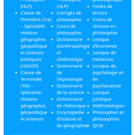
(HLP)
(HLP)
Fiches de
Classe de
Corrigés de
lecture
Première (1re)
philosophie
Fiches de
– Spécialité:
Cours de
révision en
Histoire-
philosophie
philosophie
géographie,
Dictionnaire
Lexique
géopolitique
d'anthropologie
d'économie
et sciences
et
Lexique de
politiques
d'ethnologie
médecine
(HGGSP)
Dictionnaire
Lexique de
Classe de
de
psychologie et
Terminale
l'étymologie
de
(Tle) –
Dictionnaire
psychanalyse
Spécialité:
de la science
Lexique
Histoire-
Dictionnaire
juridique
géographie,
de rhétorique
Méthodologies
géopolitique
Encyclopédie
Philosophes et
et sciences
d'histoire et
philosophies
de géographie
QCM