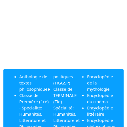
Anthologie de
politiques
Encyclopédie
textes
(HGGSP)
de la
philosophiques
Classe de
mythologie
Classe de
TERMINALE
Encyclopédie
Première (1re)
(Tle) –
du cinéma
- Spécialité:
Spécialité:
Encyclopédie
Humanités,
Humanités,
littéraire
Littérature et
Littérature et
Encyclopédie
Philosophie
Philosophie
philosophique