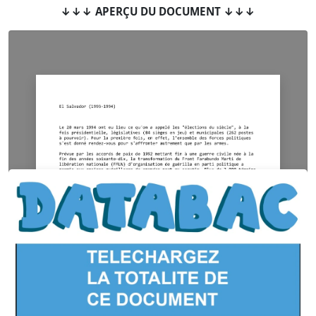
↓↓↓ APERÇU DU DOCUMENT ↓↓↓