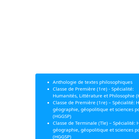
Anthologie de textes philosophiques
Classe de Première (1re) - Spécialité:
Humanités, Littérature et Philosophie (
Classe de Première (1re) – Spécialité: H
géographie, géopolitique et sciences po
(HGGSP)
Classe de Terminale (Tle) – Spécialité: H
géographie, géopolitique et sciences po
(HGGSP)