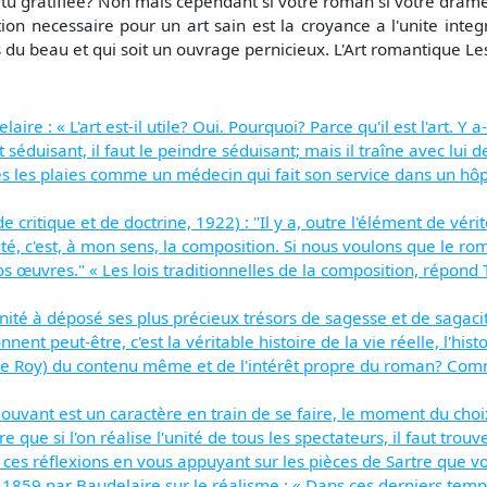
ertu gratifiee? Non mais cependant si votre roman si votre drame
ition necessaire pour un art sain est la croyance a l'unite inte
s du beau et qui soit un ouvrage pernicieux. L'Art romantique L
e : « L'art est-il utile? Oui. Pourquoi? Parce qu'il est l'art. Y a-t
t séduisant, il faut le peindre séduisant; mais il traîne avec lu
utes les plaies comme un médecin qui fait son service dans un hôpit
 critique et de doctrine, 1922) : "Il y a, outre l'élément de vér
 c'est, à mon sens, la composition. Si nous voulons que le roma
 œuvres." « Les lois traditionnelles de la composition, répond
ité à déposé ses plus précieux trésors de sagesse et de sagacit
ent peut-être, c'est la véritable histoire de la vie réelle, l'histo
de Roy) du contenu même et de l'intérêt propre du roman? Comm
uvant est un caractère en train de se faire, le moment du choi
e que si l'on réalise l'unité de tous les spectateurs, il faut trouv
s réflexions en vous appuyant sur les pièces de Sartre que vo
859 par Baudelaire sur le réalisme : « Dans ces derniers tem