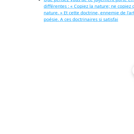
différentes : « Copiez la nature; ne copiez
nature. » Et cette doctrine, ennemie de l'
poésie. A ces doctrinaires si satisfai