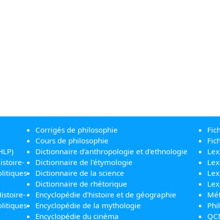
Corrigés de philosophie
Fic
Cours de philosophie
Fic
HLP)
Dictionnaire d'anthropologie et d'ethnologie
Lex
istoire-
Dictionnaire de l'étymologie
Lex
litiques
Dictionnaire de la science
Lex
Dictionnaire de rhétorique
Lex
istoire-
Encyclopédie d'histoire et de géographie
Mét
litiques
Encyclopédie de la mythologie
Phi
Encyclopédie du cinéma
QC