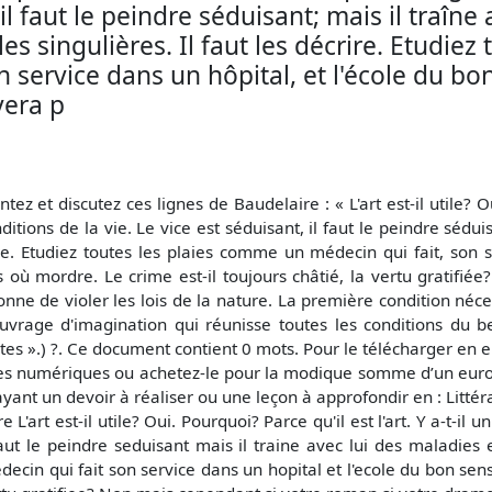
 il faut le peindre séduisant; mais il traîne 
 singulières. Il faut les décrire. Etudiez 
service dans un hôpital, et l'école du bon
vera p
ez et discutez ces lignes de Baudelaire : « L'art est-il utile? Oui.
ditions de la vie. Le vice est séduisant, il faut le peindre sédui
ire. Etudiez toutes les plaies comme un médecin qui fait, son s
 où mordre. Le crime est-il toujours châtié, la vertu gratifié
onne de violer les lois de la nature. La première condition néces
uvrage d'imagination qui réunisse toutes les conditions du be
es ».) ?. Ce document contient 0 mots. Pour le télécharger en 
ces numériques ou achetez-le pour la modique somme d’un euro
ayant un devoir à réaliser ou une leçon à approfondir en : Littér
art est-il utile? Oui. Pourquoi? Parce qu'il est l'art. Y a-t-il u
faut le peindre seduisant mais il traine avec lui des maladies 
decin qui fait son service dans un hopital et l'ecole du bon sen