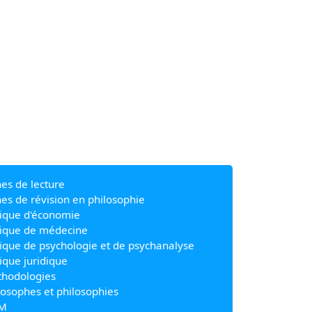
hes de lecture
hes de révision en philosophie
ique d'économie
ique de médecine
ique de psychologie et de psychanalyse
ique juridique
hodologies
losophes et philosophies
M