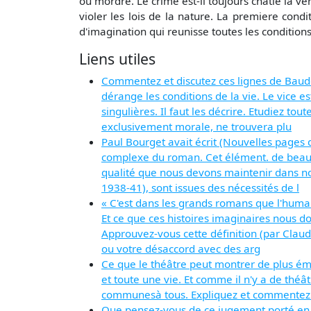
ou mordre. Le crime est-il toujours chatie la v
violer les lois de la nature. La premiere cond
d'imagination qui reunisse toutes les condition
Liens utiles
Commentez et discutez ces lignes de Baudelair
dérange les conditions de la vie. Le vice es
singulières. Il faut les décrire. Etudiez to
exclusivement morale, ne trouvera plu
Paul Bourget avait écrit (Nouvelles pages de
complexe du roman. Cet élément. de beauté,
qualité que nous devons maintenir dans nos
1938-41), sont issues des nécessités de l
« C'est dans les grands romans que l'human
Et ce que ces histoires imaginaires nous donn
Approuvez-vous cette définition (par Clau
ou votre désaccord avec des arg
Ce que le théâtre peut montrer de plus émo
et toute une vie. Et comme il n'y a de théâtr
communesà tous. Expliquez et commentez ce
Que pensez-vous de ce jugement porté en 1