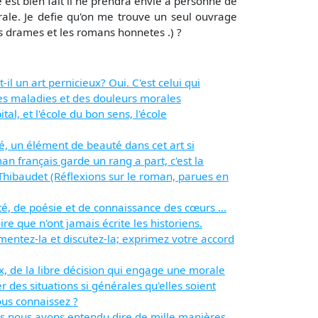
 est bien fait il ne prendra envie a personne de
grale. Je defie qu'on me trouve un seul ouvrage
es drames et les romans honnetes .) ?
-il un art pernicieux? Oui. C'est celui qui
i des maladies et des douleurs morales
al, et l'école du bon sens, l'école
ité, un élément de beauté dans cet art si
n français garde un rang a part, c'est la
 Thibaudet (Réflexions sur le roman, parues en
é, de poésie et de connaissance des cœurs ...
ire que n'ont jamais écrite les historiens.
entez-la et discutez-la; exprimez votre accord
x, de la libre décision qui engage une morale
er des situations si générales qu'elles soient
us connaissez ?
ps nous avons entendu dire de mille manières