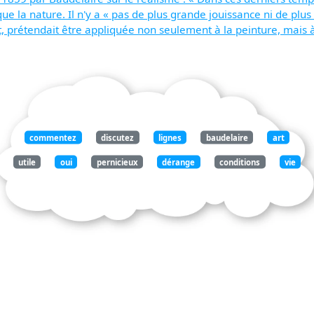
 que la nature. Il n'y a « pas de plus grande jouissance ni de pl
art, prétendait être appliquée non seulement à la peinture, mai
commentez
discutez
lignes
baudelaire
art
utile
oui
pernicieux
dérange
conditions
vie
vice
séduisant
faut
peindre
traîne
maladies