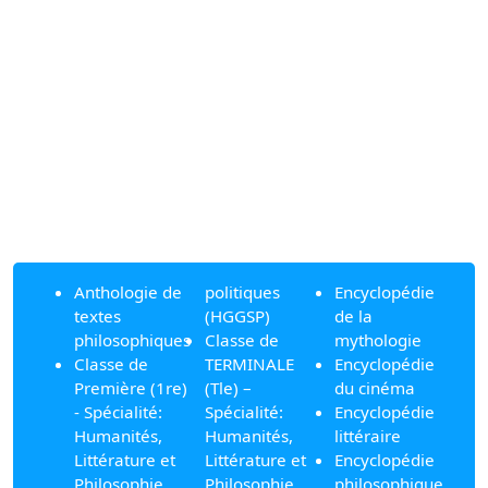
Anthologie de
politiques
Encyclopédie
textes
(HGGSP)
de la
philosophiques
Classe de
mythologie
Classe de
TERMINALE
Encyclopédie
Première (1re)
(Tle) –
du cinéma
- Spécialité:
Spécialité:
Encyclopédie
Humanités,
Humanités,
littéraire
Littérature et
Littérature et
Encyclopédie
Philosophie
Philosophie
philosophique