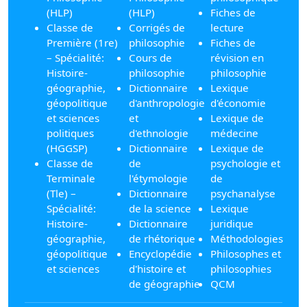
(HLP)
(HLP)
Fiches de
Classe de
Corrigés de
lecture
Première (1re)
philosophie
Fiches de
– Spécialité:
Cours de
révision en
Histoire-
philosophie
philosophie
géographie,
Dictionnaire
Lexique
géopolitique
d'anthropologie
d'économie
et sciences
et
Lexique de
politiques
d'ethnologie
médecine
(HGGSP)
Dictionnaire
Lexique de
Classe de
de
psychologie et
Terminale
l'étymologie
de
(Tle) –
Dictionnaire
psychanalyse
Spécialité:
de la science
Lexique
Histoire-
Dictionnaire
juridique
géographie,
de rhétorique
Méthodologies
géopolitique
Encyclopédie
Philosophes et
et sciences
d'histoire et
philosophies
de géographie
QCM