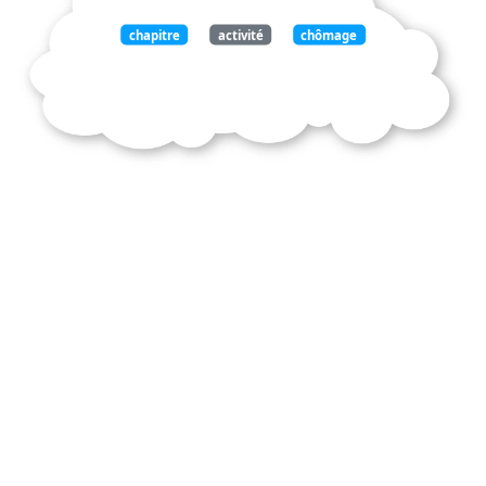
chapitre
activité
chômage