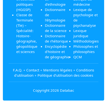
politiques
d'ethnologie
médecine
(HGGSP)
Dictionnaire
Lexique de
Classe de
de
psychologie et
Terminale
l'étymologie
de
(Tle) –
Dictionnaire
psychanalyse
Spécialité:
de la science
Lexique
Histoire-
Dictionnaire
juridique
géographie,
de rhétorique
Méthodologies
géopolitique
Encyclopédie
Philosophes et
et sciences
d'histoire et
philosophies
de géographie
QCM
F.A.Q.
∘
Contact
∘
Mentions légales
∘
Conditions
d'utilisation
∘
Politique d’utilisation des cookies
Copyright 2026 Databac