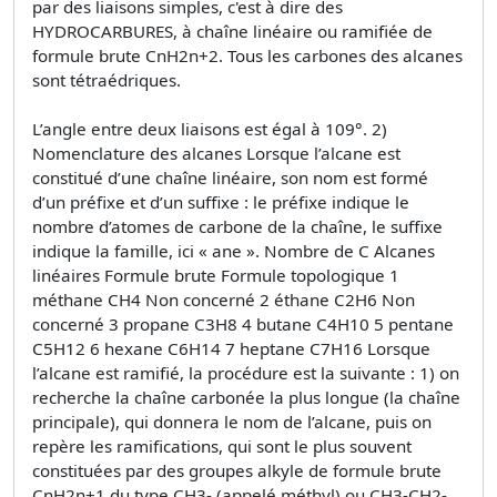
par des liaisons simples, c'est à dire des
HYDROCARBURES, à chaîne linéaire ou ramifiée de
formule brute CnH2n+2. Tous les carbones des alcanes
sont tétraédriques.
L’angle entre deux liaisons est égal à 109°. 2)
Nomenclature des alcanes Lorsque l’alcane est
constitué d’une chaîne linéaire, son nom est formé
d’un préfixe et d’un suffixe : le préfixe indique le
nombre d’atomes de carbone de la chaîne, le suffixe
indique la famille, ici « ane ». Nombre de C Alcanes
linéaires Formule brute Formule topologique 1
méthane CH4 Non concerné 2 éthane C2H6 Non
concerné 3 propane C3H8 4 butane C4H10 5 pentane
C5H12 6 hexane C6H14 7 heptane C7H16 Lorsque
l’alcane est ramifié, la procédure est la suivante : 1) on
recherche la chaîne carbonée la plus longue (la chaîne
principale), qui donnera le nom de l’alcane, puis on
repère les ramifications, qui sont le plus souvent
constituées par des groupes alkyle de formule brute
CnH2n+1 du type CH3- (appelé méthyl) ou CH3-CH2-