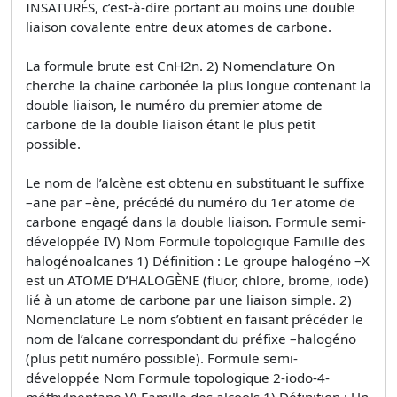
INSATURÉS, c’est-à-dire portant au moins une double
liaison covalente entre deux atomes de carbone.
La formule brute est CnH2n. 2) Nomenclature On
cherche la chaine carbonée la plus longue contenant la
double liaison, le numéro du premier atome de
carbone de la double liaison étant le plus petit
possible.
Le nom de l’alcène est obtenu en substituant le suffixe
–ane par –ène, précédé du numéro du 1er atome de
carbone engagé dans la double liaison. Formule semi-
développée IV) Nom Formule topologique Famille des
halogénoalcanes 1) Définition : Le groupe halogéno –X
est un ATOME D’HALOGÈNE (fluor, chlore, brome, iode)
lié à un atome de carbone par une liaison simple. 2)
Nomenclature Le nom s’obtient en faisant précéder le
nom de l’alcane correspondant du préfixe –halogéno
(plus petit numéro possible). Formule semi-
développée Nom Formule topologique 2-iodo-4-
méthylpentane V) Famille des alcools 1) Définition : Un