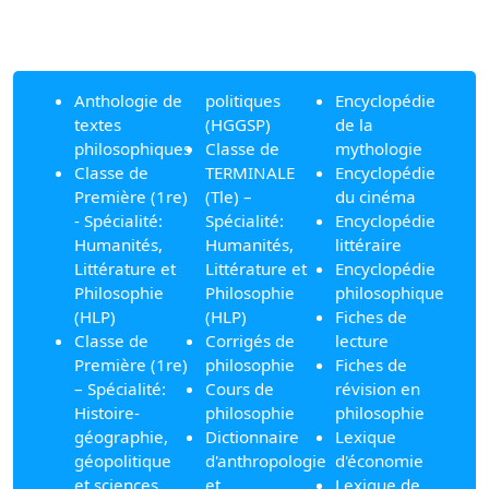
Anthologie de
politiques
Encyclopédie
textes
(HGGSP)
de la
philosophiques
Classe de
mythologie
Classe de
TERMINALE
Encyclopédie
Première (1re)
(Tle) –
du cinéma
- Spécialité:
Spécialité:
Encyclopédie
Humanités,
Humanités,
littéraire
Littérature et
Littérature et
Encyclopédie
Philosophie
Philosophie
philosophique
(HLP)
(HLP)
Fiches de
Classe de
Corrigés de
lecture
Première (1re)
philosophie
Fiches de
– Spécialité:
Cours de
révision en
Histoire-
philosophie
philosophie
géographie,
Dictionnaire
Lexique
géopolitique
d'anthropologie
d'économie
et sciences
et
Lexique de