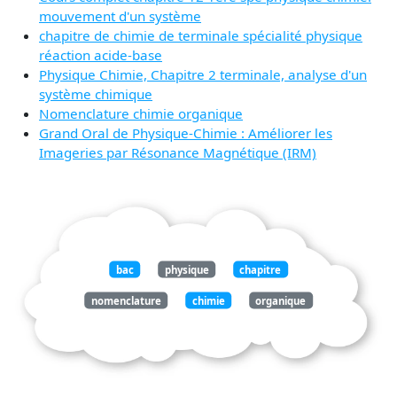
mouvement d'un système
chapitre de chimie de terminale spécialité physique
réaction acide-base
Physique Chimie, Chapitre 2 terminale, analyse d'un
système chimique
Nomenclature chimie organique
Grand Oral de Physique-Chimie : Améliorer les
Imageries par Résonance Magnétique (IRM)
bac
physique
chapitre
nomenclature
chimie
organique