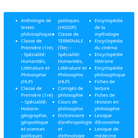
Anthologie de
politiques
Encyclopédie
textes
(HGGSP)
de la
philosophiques
Classe de
mythologie
Classe de
TERMINALE
Encyclopédie
Première (1re)
(Tle) –
du cinéma
- Spécialité:
Spécialité:
Encyclopédie
Humanités,
Humanités,
littéraire
Littérature et
Littérature et
Encyclopédie
Philosophie
Philosophie
philosophique
(HLP)
(HLP)
Fiches de
Classe de
Corrigés de
lecture
Première (1re)
philosophie
Fiches de
– Spécialité:
Cours de
révision en
Histoire-
philosophie
philosophie
géographie,
Dictionnaire
Lexique
géopolitique
d'anthropologie
d'économie
et sciences
et
Lexique de
politiques
d'ethnologie
médecine