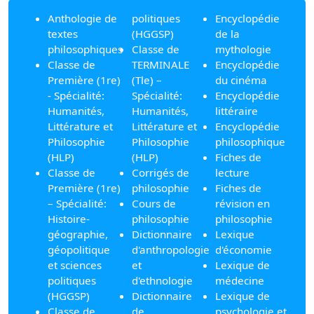
Anthologie de
politiques
Encyclopédie
textes
(HGGSP)
de la
philosophiques
Classe de
mythologie
Classe de
TERMINALE
Encyclopédie
Première (1re)
(Tle) –
du cinéma
- Spécialité:
Spécialité:
Encyclopédie
Humanités,
Humanités,
littéraire
Littérature et
Littérature et
Encyclopédie
Philosophie
Philosophie
philosophique
(HLP)
(HLP)
Fiches de
Classe de
Corrigés de
lecture
Première (1re)
philosophie
Fiches de
– Spécialité:
Cours de
révision en
Histoire-
philosophie
philosophie
géographie,
Dictionnaire
Lexique
géopolitique
d'anthropologie
d'économie
et sciences
et
Lexique de
politiques
d'ethnologie
médecine
(HGGSP)
Dictionnaire
Lexique de
Classe de
de
psychologie et