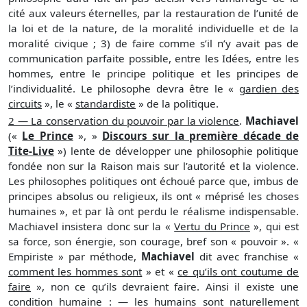
cité aux valeurs éternelles, par la restauration de l’unité de
la loi et de la nature, de la moralité individuelle et de la
moralité civique ; 3) de faire comme s’il n’y avait pas de
communication parfaite possible, entre les Idées, entre les
hommes, entre le principe politique et les principes de
l’individualité. Le philosophe devra être le «
gardien des
circuits
», le «
standardiste
» de la politique.
2 — La conservation du pouvoir par la violence
.
Machiavel
(«
Le Prince
», »
Discours sur la première décade de
Tite-Live
») lente de développer une philosophie politique
fondée non sur la Raison mais sur l’autorité et la violence.
Les philosophes politiques ont échoué parce que, imbus de
principes absolus ou religieux, ils ont « méprisé les choses
humaines », et par là ont perdu le réalisme indispensable.
Machiavel insistera donc sur la «
Vertu du Prince
», qui est
sa force, son énergie, son courage, bref son « pouvoir ». «
Empiriste » par méthode,
Machiavel
dit avec franchise «
comment les hommes sont
» et «
ce qu’ils ont coutume de
faire
», non ce qu’ils devraient faire. Ainsi il existe une
condition humaine : — les humains sont naturellement