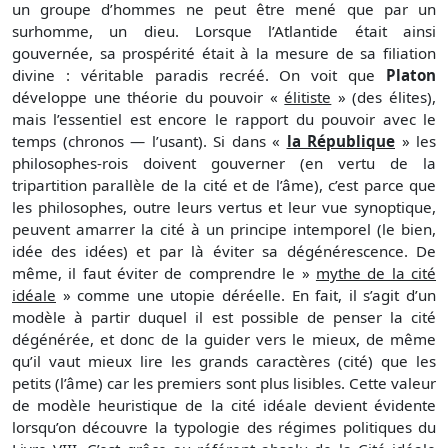
un groupe d’hommes ne peut être mené que par un
surhomme, un dieu. Lorsque l’Atlantide était ainsi
gouvernée, sa prospérité était à la mesure de sa filiation
divine : véritable paradis recréé. On voit que
Platon
développe une théorie du pouvoir «
élitiste
» (des élites),
mais l’essentiel est encore le rapport du pouvoir avec le
temps (chronos — l’usant). Si dans «
la République
» les
philosophes-rois doivent gouverner (en vertu de la
tripartition parallèle de la cité et de l’âme), c’est parce que
les philosophes, outre leurs vertus et leur vue synoptique,
peuvent amarrer la cité à un principe intemporel (le bien,
idée des idées) et par là éviter sa dégénérescence. De
même, il faut éviter de comprendre le »
mythe de la cité
idéale
» comme une utopie déréelle. En fait, il s’agit d’un
modèle à partir duquel il est possible de penser la cité
dégénérée, et donc de la guider vers le mieux, de même
qu’il vaut mieux lire les grands caractères (cité) que les
petits (l’âme) car les premiers sont plus lisibles. Cette valeur
de modèle heuristique de la cité idéale devient évidente
lorsqu’on découvre la typologie des régimes politiques du