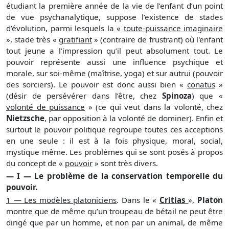
étudiant la première année de la vie de l’enfant d’un point
de vue psychanalytique, suppose l’existence de stades
d’évolution, parmi lesquels la «
toute-puissance imaginaire
», stade très «
gratifiant
» (contraire de frustrant) où l'enfant
tout jeune a l’impression qu’il peut absolument tout. Le
pouvoir représente aussi une influence psychique et
morale, sur soi-même (maîtrise, yoga) et sur autrui (pouvoir
des sorciers). Le pouvoir est donc aussi bien «
conatus
»
(désir de persévérer dans l’être, chez
Spinoza
) que «
volonté de puissance
» (ce qui veut dans la volonté, chez
Nietzsche
, par opposition à la volonté de dominer). Enfin et
surtout le pouvoir politique regroupe toutes ces acceptions
en une seule : il est à la fois physique, moral, social,
mystique même. Les problèmes qui se sont posés à propos
du concept de «
pouvoir
» sont très divers.
— I — Le problème de la conservation temporelle du
pouvoir.
1 — Les modèles platoniciens
. Dans le «
Critias
»,
Platon
montre que de même qu’un troupeau de bétail ne peut être
dirigé que par un homme, et non par un animal, de même