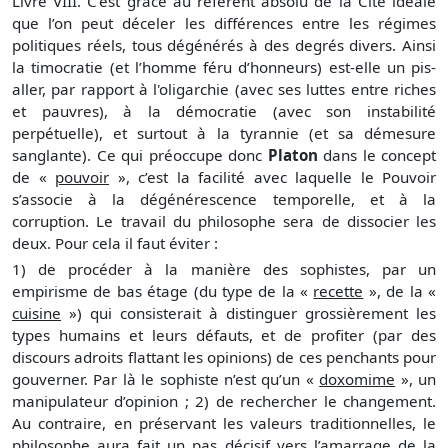
Livre VIII. C’est grâce au référent absolu de la Cité idéale
que l’on peut déceler les différences entre les régimes
politiques réels, tous dégénérés à des degrés divers. Ainsi
la timocratie (et l’homme féru d’honneurs) est-elle un pis-
aller, par rapport à l'oligarchie (avec ses luttes entre riches
et pauvres), à la démocratie (avec son instabilité
perpétuelle), et surtout à la tyrannie (et sa démesure
sanglante). Ce qui préoccupe donc
Platon
dans le concept
de «
pouvoir
», c’est la facilité avec laquelle le Pouvoir
s’associe à la dégénérescence temporelle, et à la
corruption. Le travail du philosophe sera de dissocier les
deux. Pour cela il faut éviter :
1) de procéder à la manière des sophistes, par un
empirisme de bas étage (du type de la «
recette
», de la «
cuisine
») qui consisterait à distinguer grossièrement les
types humains et leurs défauts, et de profiter (par des
discours adroits flattant les opinions) de ces penchants pour
gouverner. Par là le sophiste n’est qu’un «
doxomime
», un
manipulateur d’opinion ; 2) de rechercher le changement.
Au contraire, en préservant les valeurs traditionnelles, le
philosophe aura fait un pas décisif vers l’amarrage de la