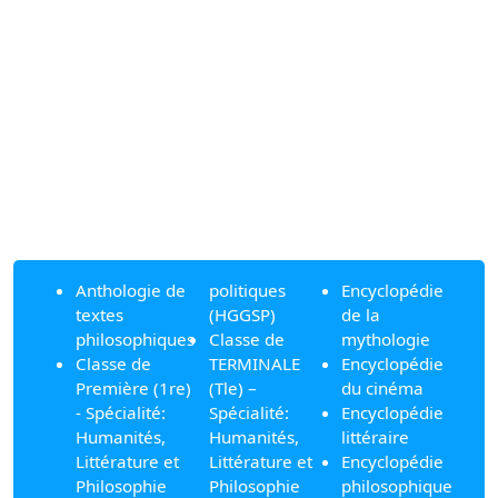
Anthologie de
politiques
Encyclopédie
textes
(HGGSP)
de la
philosophiques
Classe de
mythologie
Classe de
TERMINALE
Encyclopédie
Première (1re)
(Tle) –
du cinéma
- Spécialité:
Spécialité:
Encyclopédie
Humanités,
Humanités,
littéraire
Littérature et
Littérature et
Encyclopédie
Philosophie
Philosophie
philosophique