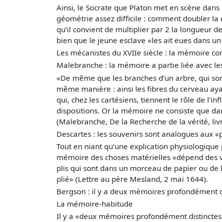
Ainsi, le Socrate que Platon met en scène dans 
géométrie assez difficile : comment doubler la d
qu’il convient de multiplier par 2 la longueur de
bien que le jeune esclave «les ait eues dans un 
Les mécanistes du XVIIe siècle : la mémoire c
Malebranche : la mémoire a partie liée avec les
«De même que les branches d’un arbre, qui son
même manière : ainsi les fibres du cerveau ayan
qui, chez les cartésiens, tiennent le rôle de l’
dispositions. Or la mémoire ne consiste que da
(Malebranche, De la Recherche de la vérité, liv
Descartes : les souvenirs sont analogues aux «p
Tout en niant qu’une explication physiologique
mémoire des choses matérielles «dépend des v
plis qui sont dans un morceau de papier ou de li
plié» (Lettre au père Mesland, 2 mai 1644).
Bergson : il y a deux mémoires profondément d
La mémoire-habitude
Il y a «deux mémoires profondément distinctes»,