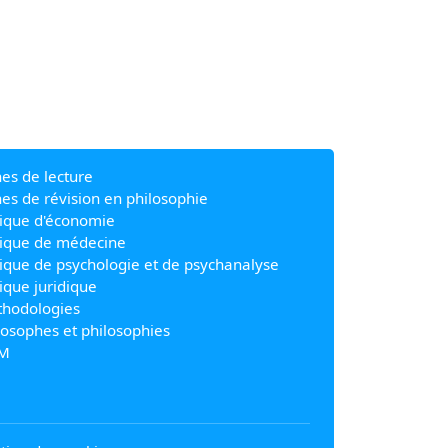
hes de lecture
hes de révision en philosophie
ique d'économie
ique de médecine
ique de psychologie et de psychanalyse
ique juridique
hodologies
losophes et philosophies
M