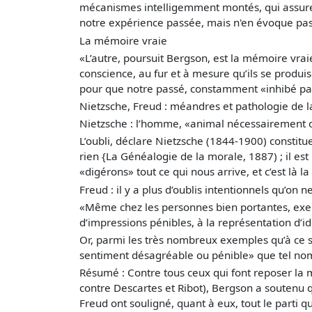
mécanismes intelligemment montés, qui assuren
notre expérience passée, mais n'en évoque pas 
La mémoire vraie
«L’autre, poursuit Bergson, est la mémoire vraie
conscience, au fur et à mesure qu’ils se produis
pour que notre passé, constamment «inhibé par l
Nietzsche, Freud : méandres et pathologie de 
Nietzsche : l’homme, «animal nécessairement 
L’oubli, déclare Nietzsche (1844-1900) constitue
rien {La Généalogie de la morale, 1887) ; il e
«digérons» tout ce qui nous arrive, et c’est là l
Freud : il y a plus d’oublis intentionnels qu’on ne
«Même chez les personnes bien portantes, exemp
d’impressions pénibles, à la représentation d’i
Or, parmi les très nombreux exemples qu’à ce su
sentiment désagréable ou pénible» que tel nom 
Résumé : Contre tous ceux qui font reposer la 
contre Descartes et Ribot), Bergson a soutenu 
Freud ont souligné, quant à eux, tout le parti q