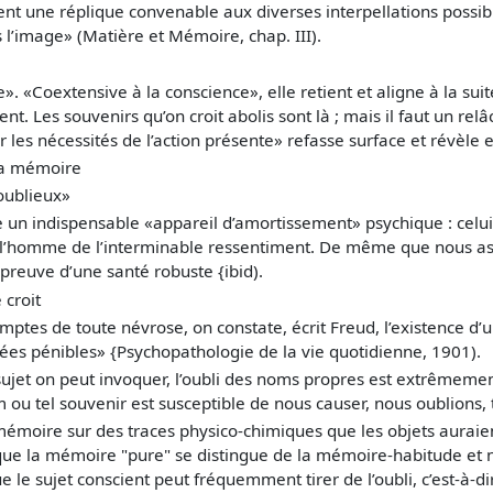
t une réplique convenable aux diverses interpellations possibl
l’image» (Matière et Mémoire, chap. III).
». «Coextensive à la conscience», elle retient et aligne à la suit
ent. Les souvenirs qu’on croit abolis sont là ; mais il faut un re
es nécessités de l’action présente» refasse surface et révèle e
la mémoire
oublieux»
 un indispensable «appareil d’amortissement» psychique : celui q
st l’homme de l’interminable ressentiment. De même que nous as
a preuve d’une santé robuste {ibid).
 croit
tes de toute névrose, on constate, écrit Freud, l’existence d’u
dées pénibles» {Psychopathologie de la vie quotidienne, 1901).
jet on peut invoquer, l’oubli des noms propres est extrêmement 
ou tel souvenir est susceptible de nous causer, nous oublions, 
mémoire sur des traces physico-chimiques que les objets auraien
que la mémoire "pure" se distingue de la mémoire-habitude et n
ue le sujet conscient peut fréquemment tirer de l’oubli, c’est-à-d