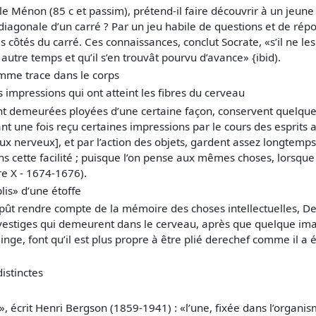
le Ménon (85 c et passim), prétend-il faire découvrir à un jeune
iagonale d’un carré ? Par un jeu habile de questions et de répon
s côtés du carré. Ces connaissances, conclut Socrate, «s’il ne les
autre temps et qu’il s’en trouvât pourvu d’avance» {ibid).
omme trace dans le corps
 impressions qui ont atteint les fibres du cerveau
t demeurées ployées d’une certaine façon, conservent quelque f
t une fois reçu certaines impressions par le cours des esprits an
influx nerveux], et par l’action des objets, gardent assez longte
ns cette facilité ; puisque l’on pense aux mêmes choses, lorsqu
re X - 1674-1676).
lis» d’une étoffe
 pût rendre compte de la mémoire des choses intellectuelles, De
estiges qui demeurent dans le cerveau, après que quelque ima
nge, font qu’il est plus propre à être plié derechef comme il a é
istinctes
 écrit Henri Bergson (1859-1941) : «l’une, fixée dans l’organis