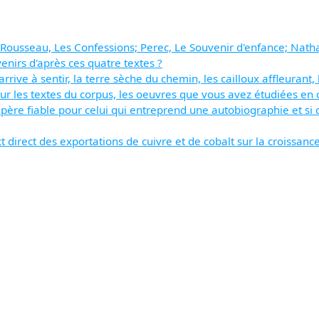
ousseau, Les Confessions; Perec, Le Souvenir d'enfance; Nathal
nirs d'après ces quatre textes ?
'arrive à sentir, la terre sèche du chemin, les cailloux affleuran
r les textes du corpus, les oeuvres que vous avez étudiées en c
repère fiable pour celui qui entreprend une autobiographie et si
t direct des exportations de cuivre et de cobalt sur la croiss