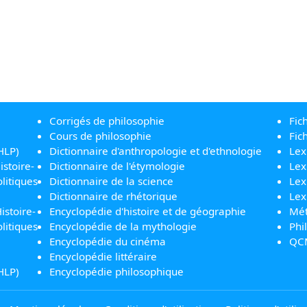
Corrigés de philosophie
Fic
Cours de philosophie
Fic
HLP)
Dictionnaire d'anthropologie et d'ethnologie
Lex
istoire-
Dictionnaire de l'étymologie
Lex
litiques
Dictionnaire de la science
Lex
Dictionnaire de rhétorique
Lex
istoire-
Encyclopédie d'histoire et de géographie
Mét
litiques
Encyclopédie de la mythologie
Phi
Encyclopédie du cinéma
QC
Encyclopédie littéraire
HLP)
Encyclopédie philosophique