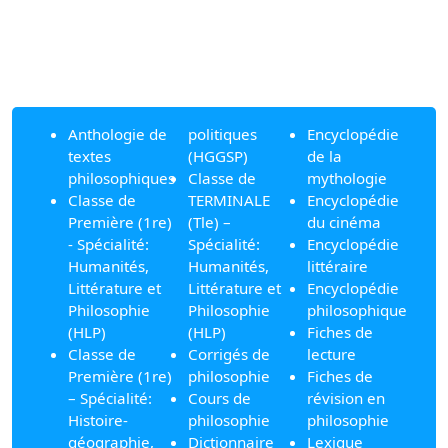
Anthologie de
politiques
Encyclopédie
textes
(HGGSP)
de la
philosophiques
Classe de
mythologie
Classe de
TERMINALE
Encyclopédie
Première (1re)
(Tle) –
du cinéma
- Spécialité:
Spécialité:
Encyclopédie
Humanités,
Humanités,
littéraire
Littérature et
Littérature et
Encyclopédie
Philosophie
Philosophie
philosophique
(HLP)
(HLP)
Fiches de
Classe de
Corrigés de
lecture
Première (1re)
philosophie
Fiches de
– Spécialité:
Cours de
révision en
Histoire-
philosophie
philosophie
géographie,
Dictionnaire
Lexique