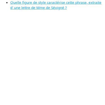
Quelle figure de style caractérise cette phrase, extraite
d' une lettre de Mme de Sévigné ?