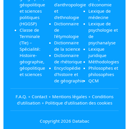
géopolitique
d'anthropologie
d'économie
et sciences
et
Lexique de
politiques
d'ethnologie
médecine
(HGGSP)
Dictionnaire
Lexique de
Classe de
de
psychologie et
Terminale
l'étymologie
de
(Tle) –
Dictionnaire
psychanalyse
Spécialité:
de la science
Lexique
Histoire-
Dictionnaire
juridique
géographie,
de rhétorique
Méthodologies
géopolitique
Encyclopédie
Philosophes et
et sciences
d'histoire et
philosophies
de géographie
QCM
F.A.Q.
∘
Contact
∘
Mentions légales
∘
Conditions
d'utilisation
∘
Politique d’utilisation des cookies
Copyright 2026 Databac