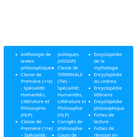
Anthologie de
politiques
Encyclopédie
textes
(HGGSP)
de la
philosophiques
Classe de
mythologie
Classe de
TERMINALE
Encyclopédie
Première (1re)
(Tle) –
du cinéma
- Spécialité:
Spécialité:
Encyclopédie
Humanités,
Humanités,
littéraire
Littérature et
Littérature et
Encyclopédie
Philosophie
Philosophie
philosophique
(HLP)
(HLP)
Fiches de
Classe de
Corrigés de
lecture
Première (1re)
philosophie
Fiches de
– Spécialité:
Cours de
révision en