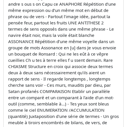
andre s ous s on Capu ce ANAPHORE Répétition d’une
même expression ou d’un même mot en début de
phrase ou de vers - Partout l’image idée, partout la
pensée feur, partout les fruits UNE ANTITHESE 2
termes de sens opposés dans une même phrase - Le
navire était noir, mais la voile était blanche
ASSONANCE Répétition d’une même voyelle dans un
groupe de mots Assonance en [u] dans Je vous envoie
un bouquet de Ronsard : Qui ne les eût à ce vêpre
cueillies Ch u tes à terre elles f u ssent demain. Rare
CHIASME Structure en croix qui associe deux termes
deux à deux sans nécessairement qu’ils aient un
rapport de sens - Il regarde longtemps , longtemps
cherche sans voir - Ces murs, maudits par dieu, par
Satan profanés COMPARAISON Etablir un parallèle
entre un comparé et un comparant à l’aide d’un mot-
outil (comme, semblable à...) - Tes yeux sont bleus
comme le ciel ENUMERATION /ACCUMULATION
(quantité) Juxtaposition d'une série de termes - Un gros
meuble à tiroirs encombrés de bilans, de vers, de