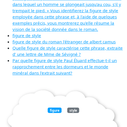
dans lequel un homme se plongeait jusqu'au cou, s'il y
trempait le pied. » Vous identifierez la figure de style
employée dans cette phrase et, à l'aide de quelques
exemples précis, vous montrerez qu'elle résume la
vision de la société donnée dans le roman.
figure de style
figure de style du roman l'étranger de albert camus
Quelle figure de style caractérise cette phrase, extraite
d' une lettre de Mme de Sévigné ?
Par quelle figure de style Paul Éluard effectue-t-il un
rapprochement entre les dormeurs et le monde
minéral dans l'extrait suivant?
figure
style