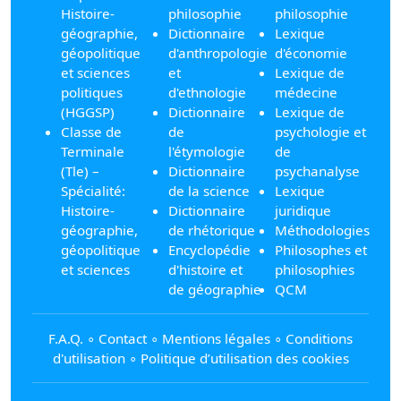
Histoire-
philosophie
philosophie
géographie,
Dictionnaire
Lexique
géopolitique
d'anthropologie
d'économie
et sciences
et
Lexique de
politiques
d'ethnologie
médecine
(HGGSP)
Dictionnaire
Lexique de
Classe de
de
psychologie et
Terminale
l'étymologie
de
(Tle) –
Dictionnaire
psychanalyse
Spécialité:
de la science
Lexique
Histoire-
Dictionnaire
juridique
géographie,
de rhétorique
Méthodologies
géopolitique
Encyclopédie
Philosophes et
et sciences
d'histoire et
philosophies
de géographie
QCM
F.A.Q.
∘
Contact
∘
Mentions légales
∘
Conditions
d'utilisation
∘
Politique d’utilisation des cookies