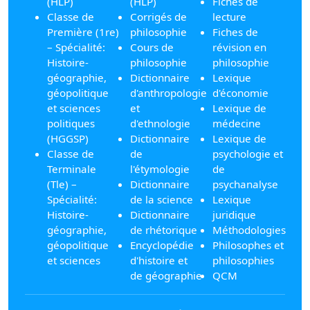
(HLP)
(HLP)
Fiches de
Classe de
Corrigés de
lecture
Première (1re)
philosophie
Fiches de
– Spécialité:
Cours de
révision en
Histoire-
philosophie
philosophie
géographie,
Dictionnaire
Lexique
géopolitique
d'anthropologie
d'économie
et sciences
et
Lexique de
politiques
d'ethnologie
médecine
(HGGSP)
Dictionnaire
Lexique de
Classe de
de
psychologie et
Terminale
l'étymologie
de
(Tle) –
Dictionnaire
psychanalyse
Spécialité:
de la science
Lexique
Histoire-
Dictionnaire
juridique
géographie,
de rhétorique
Méthodologies
géopolitique
Encyclopédie
Philosophes et
et sciences
d'histoire et
philosophies
de géographie
QCM