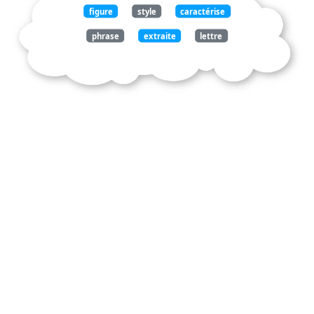
figure
style
caractérise
phrase
extraite
lettre
mme
sévigné