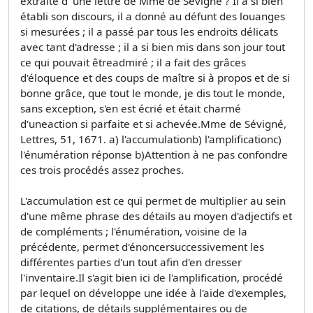
extraite d' une lettre de Mme de Sévigné ? Il a si bien
établi son discours, il a donné au défunt des louanges
si mesurées ; il a passé par tous les endroits délicats
avec tant d'adresse ; il a si bien mis dans son jour tout
ce qui pouvait êtreadmiré ; il a fait des grâces
d'éloquence et des coups de maître si à propos et de si
bonne grâce, que tout le monde, je dis tout le monde,
sans exception, s'en est écrié et était charmé
d'uneaction si parfaite et si achevée.Mme de Sévigné,
Lettres, 51, 1671. a) l'accumulationb) l'amplificationc)
l'énumération réponse b)Attention à ne pas confondre
ces trois procédés assez proches.
L'accumulation est ce qui permet de multiplier au sein
d'une même phrase des détails au moyen d'adjectifs et
de compléments ; l'énumération, voisine de la
précédente, permet d'énoncersuccessivement les
différentes parties d'un tout afin d'en dresser
l'inventaire.Il s'agit bien ici de l'amplification, procédé
par lequel on développe une idée à l'aide d'exemples,
de citations, de détails supplémentaires ou de