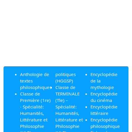
Anthologie de
politiques
Encyclopédie
textes
(HGGSP)
de la
philosophiques
Classe de
mythologie
Classe de
TERMINALE
Encyclopédie
Première (1re)
(Tle) –
du cinéma
- Spécialité:
Spécialité:
Encyclopédie
Humanités,
Humanités,
littéraire
Littérature et
Littérature et
Encyclopédie
Philosophie
Philosophie
philosophique