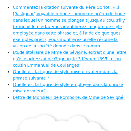
Commentez la citation suivante du Père Goriot : « Il
[Rastignac] voyait le monde comme un océan de boue
dans lequel un homme se plongeait jusqu'au cou, s'il y
trempait le pied. » Vous identifierez la figure de style
employée dans cette phrase et, à l'aide de quelques
exemples précis, vous montrerez qu'elle résume la
vision de la société donnée dans le roman.
Etude littéraire de Mme de Sévigné, extrait d'une lettre
qu'elle adressait de Grignan, le 3 février 1695, à son
cousin Emmanuel de Coulanges
Quelle est la figure de style mise en valeur dans la
phrase suivante ?
Quelle est la figure de style employée dans la phrase
mise en valeur?
Lettre de Monsieur de Pompone, de Mme de Sévigné.