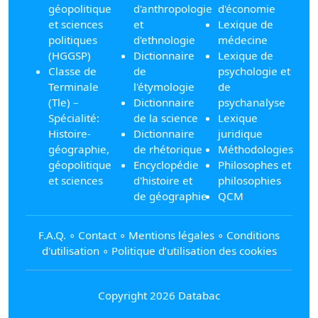
géopolitique
d'anthropologie
d'économie
et sciences
et
Lexique de
politiques
d'ethnologie
médecine
(HGGSP)
Dictionnaire
Lexique de
Classe de
de
psychologie et
Terminale
l'étymologie
de
(Tle) –
Dictionnaire
psychanalyse
Spécialité:
de la science
Lexique
Histoire-
Dictionnaire
juridique
géographie,
de rhétorique
Méthodologies
géopolitique
Encyclopédie
Philosophes et
et sciences
d'histoire et
philosophies
de géographie
QCM
F.A.Q.
∘
Contact
∘
Mentions légales
∘
Conditions
d'utilisation
∘
Politique d’utilisation des cookies
Copyright 2026 Databac