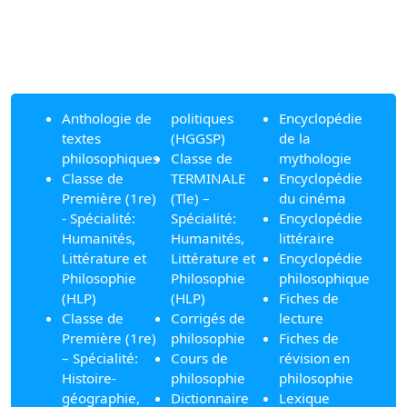
Anthologie de
politiques
Encyclopédie
textes
(HGGSP)
de la
philosophiques
Classe de
mythologie
Classe de
TERMINALE
Encyclopédie
Première (1re)
(Tle) –
du cinéma
- Spécialité:
Spécialité:
Encyclopédie
Humanités,
Humanités,
littéraire
Littérature et
Littérature et
Encyclopédie
Philosophie
Philosophie
philosophique
(HLP)
(HLP)
Fiches de
Classe de
Corrigés de
lecture
Première (1re)
philosophie
Fiches de
– Spécialité:
Cours de
révision en
Histoire-
philosophie
philosophie
géographie,
Dictionnaire
Lexique