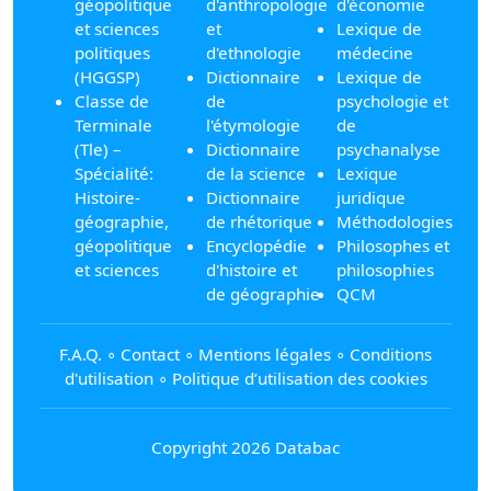
géopolitique
d'anthropologie
d'économie
et sciences
et
Lexique de
politiques
d'ethnologie
médecine
(HGGSP)
Dictionnaire
Lexique de
Classe de
de
psychologie et
Terminale
l'étymologie
de
(Tle) –
Dictionnaire
psychanalyse
Spécialité:
de la science
Lexique
Histoire-
Dictionnaire
juridique
géographie,
de rhétorique
Méthodologies
géopolitique
Encyclopédie
Philosophes et
et sciences
d'histoire et
philosophies
de géographie
QCM
F.A.Q.
∘
Contact
∘
Mentions légales
∘
Conditions
d'utilisation
∘
Politique d’utilisation des cookies
Copyright 2026 Databac