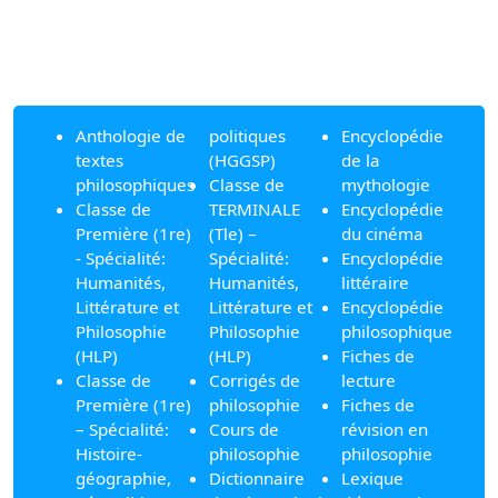
Anthologie de
politiques
Encyclopédie
textes
(HGGSP)
de la
philosophiques
Classe de
mythologie
Classe de
TERMINALE
Encyclopédie
Première (1re)
(Tle) –
du cinéma
- Spécialité:
Spécialité:
Encyclopédie
Humanités,
Humanités,
littéraire
Littérature et
Littérature et
Encyclopédie
Philosophie
Philosophie
philosophique
(HLP)
(HLP)
Fiches de
Classe de
Corrigés de
lecture
Première (1re)
philosophie
Fiches de
– Spécialité:
Cours de
révision en
Histoire-
philosophie
philosophie
géographie,
Dictionnaire
Lexique