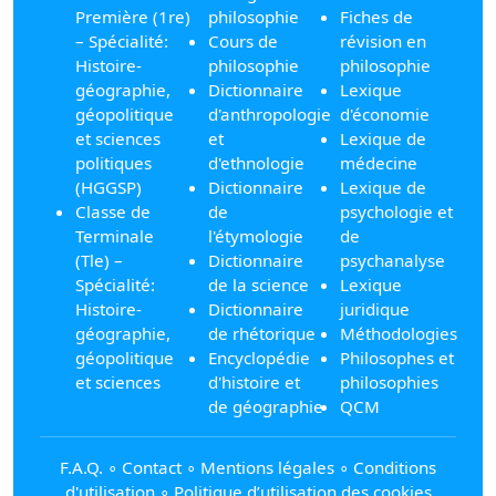
Première (1re)
philosophie
Fiches de
– Spécialité:
Cours de
révision en
Histoire-
philosophie
philosophie
géographie,
Dictionnaire
Lexique
géopolitique
d'anthropologie
d'économie
et sciences
et
Lexique de
politiques
d'ethnologie
médecine
(HGGSP)
Dictionnaire
Lexique de
Classe de
de
psychologie et
Terminale
l'étymologie
de
(Tle) –
Dictionnaire
psychanalyse
Spécialité:
de la science
Lexique
Histoire-
Dictionnaire
juridique
géographie,
de rhétorique
Méthodologies
géopolitique
Encyclopédie
Philosophes et
et sciences
d'histoire et
philosophies
de géographie
QCM
F.A.Q.
∘
Contact
∘
Mentions légales
∘
Conditions
d'utilisation
∘
Politique d’utilisation des cookies