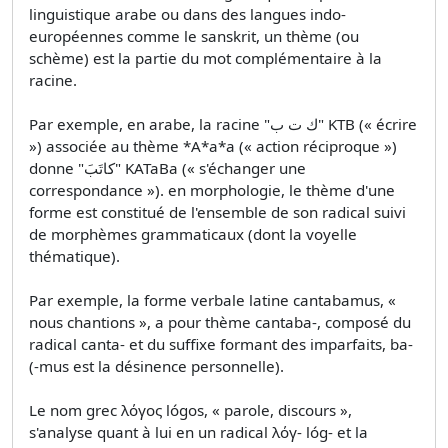
linguistique arabe ou dans des langues indo-
européennes comme le sanskrit, un thème (ou
schème) est la partie du mot complémentaire à la
racine.
Par exemple, en arabe, la racine "ك ت ب" KTB (« écrire
») associée au thème *A*a*a (« action réciproque »)
donne "كاتَبَ" KATaBa (« s'échanger une
correspondance »). en morphologie, le thème d'une
forme est constitué de l'ensemble de son radical suivi
de morphèmes grammaticaux (dont la voyelle
thématique).
Par exemple, la forme verbale latine cantabamus, «
nous chantions », a pour thème cantaba-, composé du
radical canta- et du suffixe formant des imparfaits, ba-
(-mus est la désinence personnelle).
Le nom grec λόγος lógos, « parole, discours »,
s'analyse quant à lui en un radical λόγ- lóg- et la