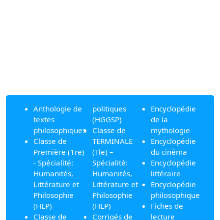
Anthologie de
politiques
Encyclopédie
textes
(HGGSP)
de la
philosophiques
Classe de
mythologie
Classe de
TERMINALE
Encyclopédie
Première (1re)
(Tle) –
du cinéma
- Spécialité:
Spécialité:
Encyclopédie
Humanités,
Humanités,
littéraire
Littérature et
Littérature et
Encyclopédie
Philosophie
Philosophie
philosophique
(HLP)
(HLP)
Fiches de
Classe de
Corrigés de
lecture