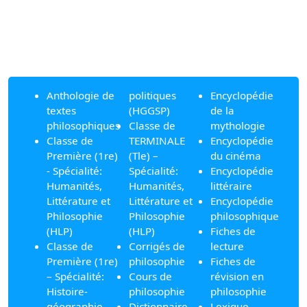
Anthologie de
politiques
Encyclopédie
textes
(HGGSP)
de la
philosophiques
Classe de
mythologie
Classe de
TERMINALE
Encyclopédie
Première (1re)
(Tle) –
du cinéma
- Spécialité:
Spécialité:
Encyclopédie
Humanités,
Humanités,
littéraire
Littérature et
Littérature et
Encyclopédie
Philosophie
Philosophie
philosophique
(HLP)
(HLP)
Fiches de
Classe de
Corrigés de
lecture
Première (1re)
philosophie
Fiches de
– Spécialité:
Cours de
révision en
Histoire-
philosophie
philosophie
géographie,
Dictionnaire
Lexique