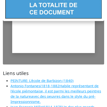
Liens utiles
PEINTURE: L'école de Barbizon (1840)
Antonio Fontanesi1818-1882Habile représentant de
l'école piémontaise, il est parmi les meilleurs peintres
de la natureavec des oeuvres dans le style du pré-
Impressionnisme.
Jean-François Millet1814-1875Un des plus grands