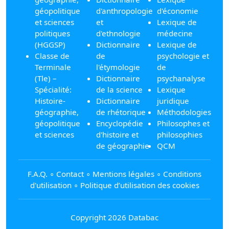
géopolitique
d'anthropologie
d'économie
et sciences
et
Lexique de
politiques
d'ethnologie
médecine
(HGGSP)
Dictionnaire
Lexique de
Classe de
de
psychologie et
Terminale
l'étymologie
de
(Tle) –
Dictionnaire
psychanalyse
Spécialité:
de la science
Lexique
Histoire-
Dictionnaire
juridique
géographie,
de rhétorique
Méthodologies
géopolitique
Encyclopédie
Philosophes et
et sciences
d'histoire et
philosophies
de géographie
QCM
F.A.Q.
∘
Contact
∘
Mentions légales
∘
Conditions
d'utilisation
∘
Politique d’utilisation des cookies
Copyright 2026 Databac