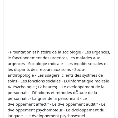
- Prsentation et histoire de la sociologie - Les urgences,
le fonctionnement des urgences, les malades aux
urgences - Sociologie mdicale - Les ingalits sociales et
les disparits des recours aux soins - Socio-
anthropologie - Les usagers, clients des systmes de
soins - Les fonctions sociales - LÕinformatique mdicale
4/ Psychologie (12 heures). - Le dveloppement de la
personnalit - Dfinitions et mthodes dÕtude de la
personnalit - La gnse de la personnalit - Le
dveloppement affectif - Le dveloppement auditif - Le
dveloppement psychomoteur - Le dveloppement du
langage - Le dveloppement psychosexuel -