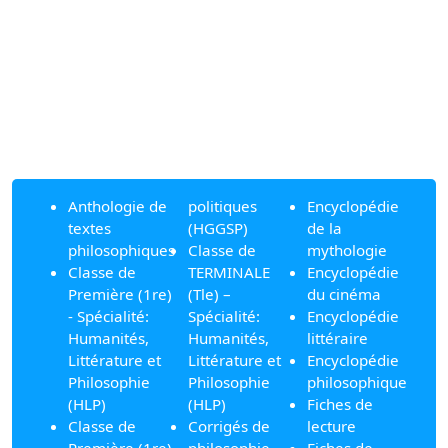
Anthologie de
politiques
Encyclopédie
textes
(HGGSP)
de la
philosophiques
Classe de
mythologie
Classe de
TERMINALE
Encyclopédie
Première (1re)
(Tle) –
du cinéma
- Spécialité:
Spécialité:
Encyclopédie
Humanités,
Humanités,
littéraire
Littérature et
Littérature et
Encyclopédie
Philosophie
Philosophie
philosophique
(HLP)
(HLP)
Fiches de
Classe de
Corrigés de
lecture
Première (1re)
philosophie
Fiches de