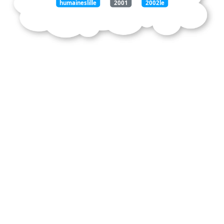
humaineslille
2001
2002le
composé
heures
cours
divisé
modules
ethique
droit
santé