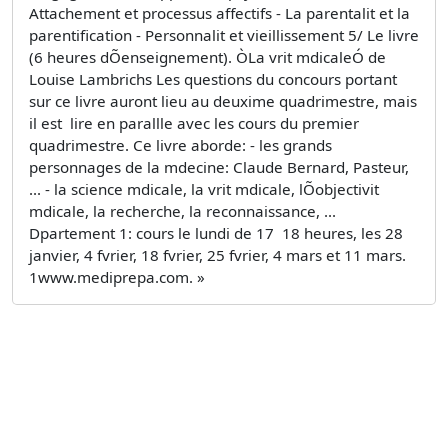
Attachement et processus affectifs - La parentalit et la
parentification - Personnalit et vieillissement 5/ Le livre
(6 heures dÕenseignement). ÒLa vrit mdicaleÓ de
Louise Lambrichs Les questions du concours portant
sur ce livre auront lieu au deuxime quadrimestre, mais
il est  lire en parallle avec les cours du premier
quadrimestre. Ce livre aborde: - les grands
personnages de la mdecine: Claude Bernard, Pasteur,
... - la science mdicale, la vrit mdicale, lÕobjectivit
mdicale, la recherche, la reconnaissance, ...
Dpartement 1: cours le lundi de 17  18 heures, les 28
janvier, 4 fvrier, 18 fvrier, 25 fvrier, 4 mars et 11 mars.
1www.mediprepa.com. »