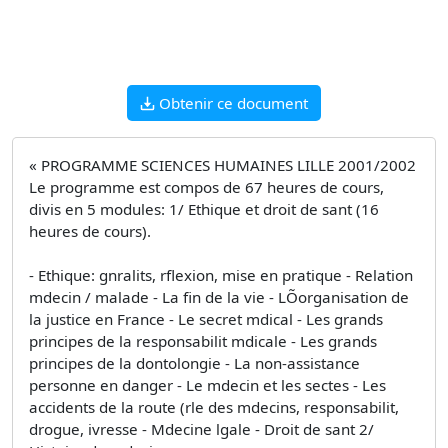
Obtenir ce document
« PROGRAMME SCIENCES HUMAINES LILLE 2001/2002
Le programme est compos de 67 heures de cours,
divis en 5 modules: 1/ Ethique et droit de sant (16
heures de cours).
- Ethique: gnralits, rflexion, mise en pratique - Relation
mdecin / malade - La fin de la vie - LÕorganisation de
la justice en France - Le secret mdical - Les grands
principes de la responsabilit mdicale - Les grands
principes de la dontolongie - La non-assistance 
personne en danger - Le mdecin et les sectes - Les
accidents de la route (rle des mdecins, responsabilit,
drogue, ivresse - Mdecine lgale - Droit de sant 2/