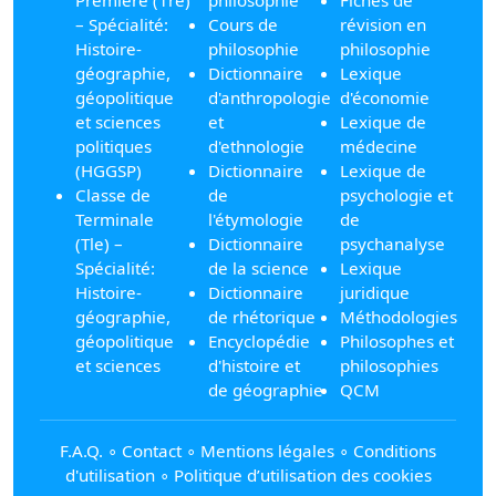
– Spécialité:
Cours de
révision en
Histoire-
philosophie
philosophie
géographie,
Dictionnaire
Lexique
géopolitique
d'anthropologie
d'économie
et sciences
et
Lexique de
politiques
d'ethnologie
médecine
(HGGSP)
Dictionnaire
Lexique de
Classe de
de
psychologie et
Terminale
l'étymologie
de
(Tle) –
Dictionnaire
psychanalyse
Spécialité:
de la science
Lexique
Histoire-
Dictionnaire
juridique
géographie,
de rhétorique
Méthodologies
géopolitique
Encyclopédie
Philosophes et
et sciences
d'histoire et
philosophies
de géographie
QCM
F.A.Q.
∘
Contact
∘
Mentions légales
∘
Conditions
d'utilisation
∘
Politique d’utilisation des cookies