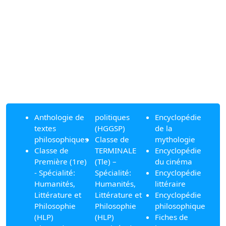
Anthologie de
politiques
Encyclopédie
textes
(HGGSP)
de la
philosophiques
Classe de
mythologie
Classe de
TERMINALE
Encyclopédie
Première (1re)
(Tle) –
du cinéma
- Spécialité:
Spécialité:
Encyclopédie
Humanités,
Humanités,
littéraire
Littérature et
Littérature et
Encyclopédie
Philosophie
Philosophie
philosophique
(HLP)
(HLP)
Fiches de