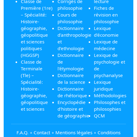
Classe de
Corrigés de
lecture
Première (1re)
philosophie
Fiches de
– Spécialité:
Cours de
révision en
Histoire-
philosophie
philosophie
géographie,
Dictionnaire
Lexique
géopolitique
d'anthropologie
d'économie
et sciences
et
Lexique de
politiques
d'ethnologie
médecine
(HGGSP)
Dictionnaire
Lexique de
Classe de
de
psychologie et
Terminale
l'étymologie
de
(Tle) –
Dictionnaire
psychanalyse
Spécialité:
de la science
Lexique
Histoire-
Dictionnaire
juridique
géographie,
de rhétorique
Méthodologies
géopolitique
Encyclopédie
Philosophes et
et sciences
d'histoire et
philosophies
de géographie
QCM
F.A.Q.
∘
Contact
∘
Mentions légales
∘
Conditions