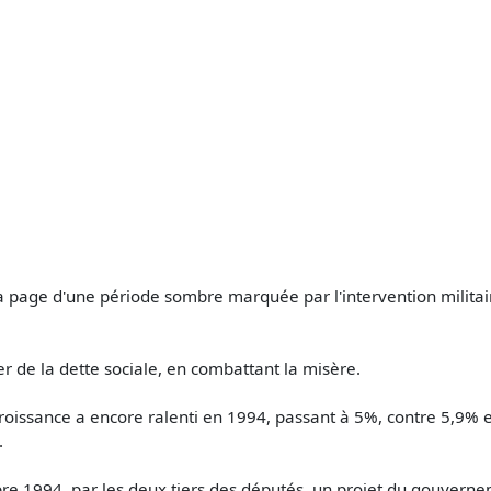
 la page d'une période sombre marquée par l'intervention mili
tter de la dette sociale, en combattant la misère.
croissance a encore ralenti en 1994, passant à 5%, contre 5,9%
.
tobre 1994, par les deux tiers des députés, un projet du gouvern