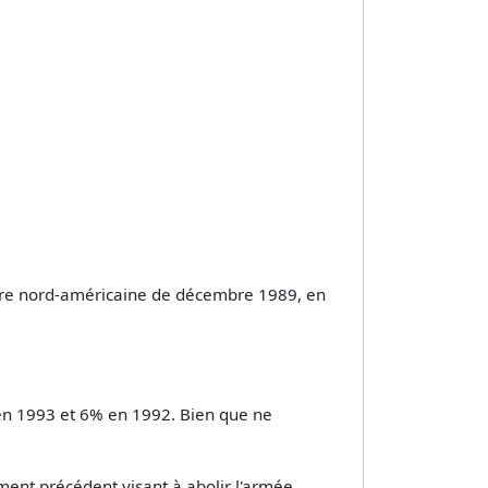
taire nord-américaine de décembre 1989, en
 en 1993 et 6% en 1992. Bien que ne
ement précédent visant à abolir l'armée.