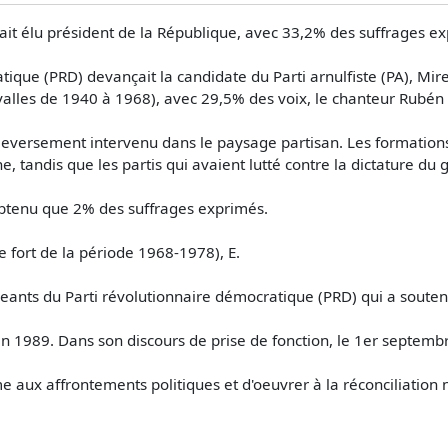
ait élu président de la République, avec 33,2% des suffrages e
tique (PRD) devançait la candidate du Parti arnulfiste (PA), Mi
rvalles de 1940 à 1968), avec 29,5% des voix, le chanteur Rubén 
leversement intervenu dans le paysage partisan. Les formations 
ène, tandis que les partis qui avaient lutté contre la dictature 
btenu que 2% des suffrages exprimés.
 fort de la période 1968-1978), E.
igeants du Parti révolutionnaire démocratique (PRD) qui a souten
en 1989. Dans son discours de prise de fonction, le 1er septemb
 aux affrontements politiques et d'oeuvrer à la réconciliation 