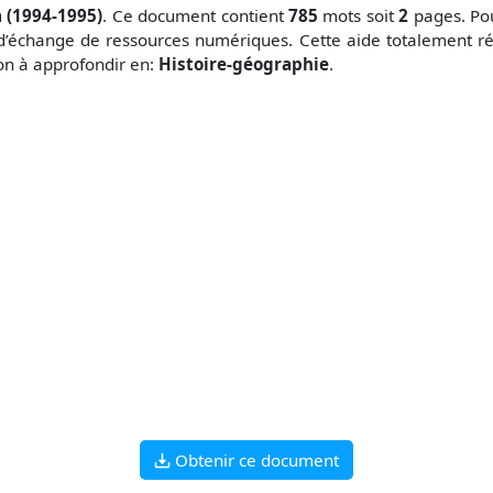
(1994-1995)
. Ce document contient
785
mots soit
2
pages. Pou
d’échange de ressources numériques. Cette aide totalement ré
çon à approfondir en:
Histoire-géographie
.
Obtenir ce document