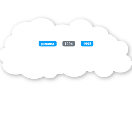
panama
1994
1995