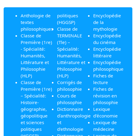
Anthologie de
politiques
Encyclopédie
textes
(HGGSP)
de la
philosophiques
Classe de
mythologie
Classe de
TERMINALE
Encyclopédie
Première (1re)
(Tle) –
du cinéma
- Spécialité:
Spécialité:
Encyclopédie
Humanités,
Humanités,
littéraire
Littérature et
Littérature et
Encyclopédie
Philosophie
Philosophie
philosophique
(HLP)
(HLP)
Fiches de
Classe de
Corrigés de
lecture
Première (1re)
philosophie
Fiches de
– Spécialité:
Cours de
révision en
Histoire-
philosophie
philosophie
géographie,
Dictionnaire
Lexique
géopolitique
d'anthropologie
d'économie
et sciences
et
Lexique de
politiques
d'ethnologie
médecine
(HGGSP)
Dictionnaire
Lexique de