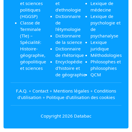
et sciences
et
Lexique de
politiques
d'ethnologie
médecine
(HGGSP)
Dictionnaire
Lexique de
Classe de
de
psychologie et
Terminale
l'étymologie
de
(Tle) –
Dictionnaire
psychanalyse
Spécialité:
de la science
Lexique
Histoire-
Dictionnaire
juridique
géographie,
de rhétorique
Méthodologies
géopolitique
Encyclopédie
Philosophes et
et sciences
d'histoire et
philosophies
de géographie
QCM
F.A.Q.
∘
Contact
∘
Mentions légales
∘
Conditions
d'utilisation
∘
Politique d’utilisation des cookies
Copyright 2026 Databac