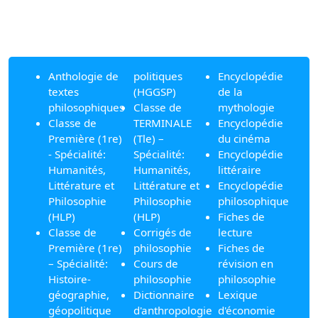
Anthologie de
politiques
Encyclopédie
textes
(HGGSP)
de la
philosophiques
Classe de
mythologie
Classe de
TERMINALE
Encyclopédie
Première (1re)
(Tle) –
du cinéma
- Spécialité:
Spécialité:
Encyclopédie
Humanités,
Humanités,
littéraire
Littérature et
Littérature et
Encyclopédie
Philosophie
Philosophie
philosophique
(HLP)
(HLP)
Fiches de
Classe de
Corrigés de
lecture
Première (1re)
philosophie
Fiches de
– Spécialité:
Cours de
révision en
Histoire-
philosophie
philosophie
géographie,
Dictionnaire
Lexique
géopolitique
d'anthropologie
d'économie