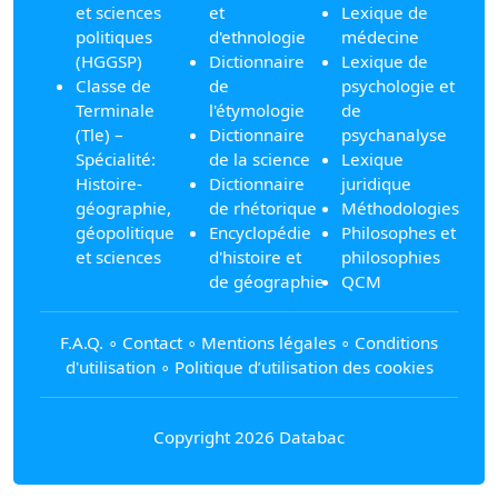
et sciences
et
Lexique de
politiques
d'ethnologie
médecine
(HGGSP)
Dictionnaire
Lexique de
Classe de
de
psychologie et
Terminale
l'étymologie
de
(Tle) –
Dictionnaire
psychanalyse
Spécialité:
de la science
Lexique
Histoire-
Dictionnaire
juridique
géographie,
de rhétorique
Méthodologies
géopolitique
Encyclopédie
Philosophes et
et sciences
d'histoire et
philosophies
de géographie
QCM
F.A.Q.
∘
Contact
∘
Mentions légales
∘
Conditions
d'utilisation
∘
Politique d’utilisation des cookies
Copyright 2026 Databac