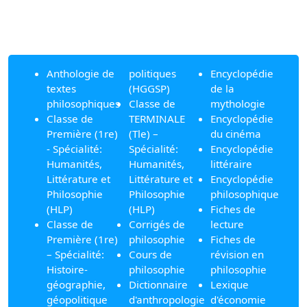
Anthologie de
politiques
Encyclopédie
textes
(HGGSP)
de la
philosophiques
Classe de
mythologie
Classe de
TERMINALE
Encyclopédie
Première (1re)
(Tle) –
du cinéma
- Spécialité:
Spécialité:
Encyclopédie
Humanités,
Humanités,
littéraire
Littérature et
Littérature et
Encyclopédie
Philosophie
Philosophie
philosophique
(HLP)
(HLP)
Fiches de
Classe de
Corrigés de
lecture
Première (1re)
philosophie
Fiches de
– Spécialité:
Cours de
révision en
Histoire-
philosophie
philosophie
géographie,
Dictionnaire
Lexique
géopolitique
d'anthropologie
d'économie