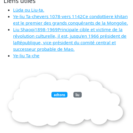
Liens utiles
Lüda ou Liu-ta.
Ye-liu Ta-chevers 1078-vers 1142Ce condottiere khitan
est le premier des grands conquérants de la Mongolie.
Liu Shaoqi1898-1969Principale cible et victime de la
révolution culturelle, il est, jusqu'en 1966 président de
laRépublique, vice-président du comité central et
successeur probable de Mao.
Ye-liu Ta-che
adtons
liu