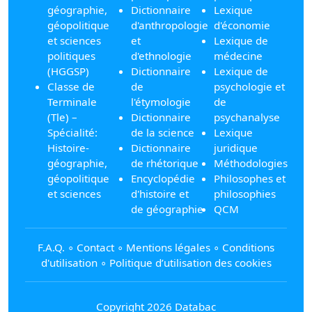
géographie,
Dictionnaire
Lexique
géopolitique
d'anthropologie
d'économie
et sciences
et
Lexique de
politiques
d'ethnologie
médecine
(HGGSP)
Dictionnaire
Lexique de
Classe de
de
psychologie et
Terminale
l'étymologie
de
(Tle) –
Dictionnaire
psychanalyse
Spécialité:
de la science
Lexique
Histoire-
Dictionnaire
juridique
géographie,
de rhétorique
Méthodologies
géopolitique
Encyclopédie
Philosophes et
et sciences
d'histoire et
philosophies
de géographie
QCM
F.A.Q.
∘
Contact
∘
Mentions légales
∘
Conditions
d'utilisation
∘
Politique d’utilisation des cookies
Copyright 2026 Databac