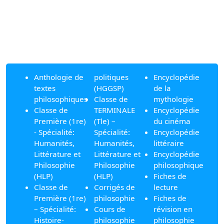
Anthologie de
politiques
Encyclopédie
textes
(HGGSP)
de la
philosophiques
Classe de
mythologie
Classe de
TERMINALE
Encyclopédie
Première (1re)
(Tle) –
du cinéma
- Spécialité:
Spécialité:
Encyclopédie
Humanités,
Humanités,
littéraire
Littérature et
Littérature et
Encyclopédie
Philosophie
Philosophie
philosophique
(HLP)
(HLP)
Fiches de
Classe de
Corrigés de
lecture
Première (1re)
philosophie
Fiches de
– Spécialité:
Cours de
révision en
Histoire-
philosophie
philosophie