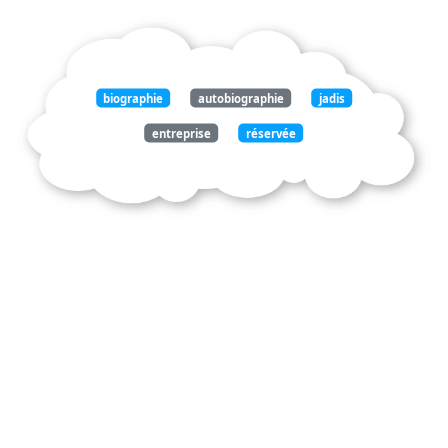
biographie
autobiographie
jadis
entreprise
réservée
exclusivement
célèbres
cours
années
exclusivité
élargie
connues
accessible
presque
fin
propre
mots