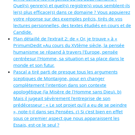
Quel(s) genre(s) et quel(s) registre(s) vous semblent-ils
le(s) plus efficace(s) dans ce domaine ? Vous appuierez
votre réponse sur des exemples précis, tirés de vos
lectures personnelles, des textes étudiés en cours et de
Candide.
Plan détaillé de l'extrait 2: de « Or, je trouve » à «
PrimumDedit »Au cours du XVIème siècle, la pensée
humanisme se répand à travers l'Europe, pensée
centréesur l'Homme, sa situation et sa place dans le
monde et son futur.
Pascal a tiré parti de presque tous les arguments
sceptiques de Montaigne, pour en changer
complètement l'intention dans son contexte
apologétique (la Misère de l'Homme sans Dieu). b)
Mais il jugeait sévèrement l'entreprise de son
prédécesseur : « Le sot projet qu'il a eu de se peindre
», note-t-il dans ses Pensées. c) Si c'est bien en effet
sous ce premier aspect que nous apparaissent les
Essais, est-ce le seul ?