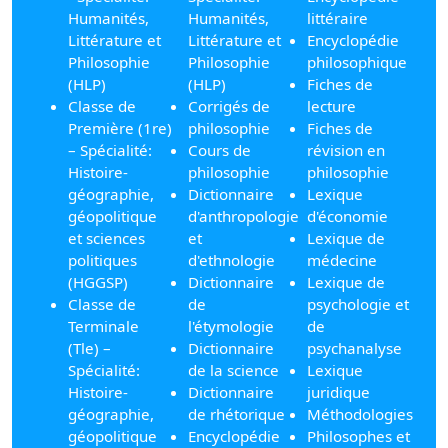
Humanités,
Humanités,
littéraire
Littérature et
Littérature et
Encyclopédie
Philosophie
Philosophie
philosophique
(HLP)
(HLP)
Fiches de
Classe de
Corrigés de
lecture
Première (1re)
philosophie
Fiches de
– Spécialité:
Cours de
révision en
Histoire-
philosophie
philosophie
géographie,
Dictionnaire
Lexique
géopolitique
d'anthropologie
d'économie
et sciences
et
Lexique de
politiques
d'ethnologie
médecine
(HGGSP)
Dictionnaire
Lexique de
Classe de
de
psychologie et
Terminale
l'étymologie
de
(Tle) –
Dictionnaire
psychanalyse
Spécialité:
de la science
Lexique
Histoire-
Dictionnaire
juridique
géographie,
de rhétorique
Méthodologies
géopolitique
Encyclopédie
Philosophes et