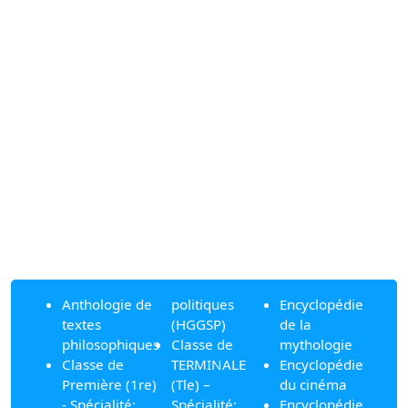
Anthologie de
politiques
Encyclopédie
textes
(HGGSP)
de la
philosophiques
Classe de
mythologie
Classe de
TERMINALE
Encyclopédie
Première (1re)
(Tle) –
du cinéma
- Spécialité:
Spécialité:
Encyclopédie