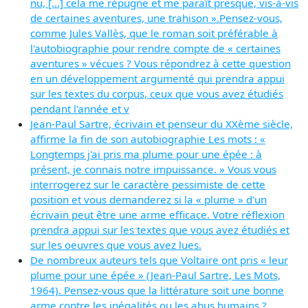
nu, [...] cela me répugne et me paraît presque, vis-à-vis
de certaines aventures, une trahison ».Pensez-vous,
comme Jules Vallès, que le roman soit préférable à
l'autobiographie pour rendre compte de « certaines
aventures » vécues ? Vous répondrez à cette question
en un développement argumenté qui prendra appui
sur les textes du corpus, ceux que vous avez étudiés
pendant l'année et v
Jean-Paul Sartre, écrivain et penseur du XXème siècle,
affirme la fin de son autobiographie Les mots : «
Longtemps j'ai pris ma plume pour une épée : à
présent, je connais notre impuissance. » Vous vous
interrogerez sur le caractère pessimiste de cette
position et vous demanderez si la « plume » d'un
écrivain peut être une arme efficace. Votre réflexion
prendra appui sur les textes que vous avez étudiés et
sur les oeuvres que vous avez lues.
De nombreux auteurs tels que Voltaire ont pris « leur
plume pour une épée » (Jean-Paul Sartre, Les Mots,
1964). Pensez-vous que la littérature soit une bonne
arme contre les inégalités ou les abus humains ?